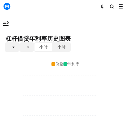
MyToken
Binance USDT 杠杆借贷年利率历史图表
1小时
24小时
Binance
USDT
BTC
价格
年利率