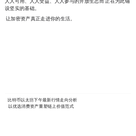
人人可用、人人受益、人人参与的开放生态，而 NewBit 正在为此铺
设坚实的基础。
NewBit——让加密资产真正走进你的生活。
Disclaimer: This article is copyrighted by the original author and does not represent MyToken’s views and positions. If you have any questions regarding content or copyright, please contact us.
www.mytokencap.com
contact
About MyToken:
https://www.mytokencap.com/
aboutus
Article Link:
https://www.mytokencap.com/
news/
521717.html
More exciting content is available on
X(https://x.com/MyTokencap)
or join the community to learn more:
MyToken-English Telegram Group
https://t.me/mytokenGroup
Previous:
比特币以太坊下午最新行情走向分析:8/11
Next:
NewBit RWA Labs：以优选消费资产，重塑链上价值范式
Related Reading
343M OP Tokens Will Enter Circulation Over the Next Year—Optimism Lays Out the Math