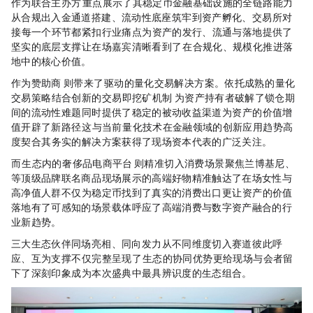
作为联合主办方，SFI重点展示了其稳定币金融基础设施的全链路能力：
从合规出入金通道搭建、流动性底座筑牢，到RWA资产孵化、交易所对
接，每一个环节都紧扣行业痛点，为RWA资产的发行、流通与落地提供了
坚实的底层支撑，让在场嘉宾清晰看到了SFI在合规化、规模化推进RWA落
地中的核心价值。
作为赞助商，COPX DAO则带来了AI驱动的量化交易解决方案。依托成熟的AI量化
交易策略，结合创新的“交易即挖矿”机制，COPX DAO为RWA资产持有者破解了锁仓期
间的流动性难题，同时提供了稳定的被动收益渠道，为RWA资产的价值增
值开辟了新路径——这与当前AI量化技术在金融领域的创新应用趋势高
度契合，其务实的解决方案获得了现场资本代表的广泛关注。
而SFI生态内的Web3奢侈品电商平台Caviar，则精准切入消费场景，聚焦兰博基尼、Fendi
等顶级品牌联名商品，现场展示的高端好物精准触达了在场女性KOL与
高净值人群，不仅为稳定币找到了真实的消费出口，更让RWA资产的价值
落地有了可感知的场景载体，呼应了高端消费与数字资产融合的行
业新趋势。
三大生态伙伴同场亮相、同向发力，从不同维度切入RWA赛道，彼此呼
应、互为支撑，不仅完整呈现了SFI生态的协同优势，更给现场与会者留
下了深刻印象，成为本次盛典中最具辨识度的生态组合。