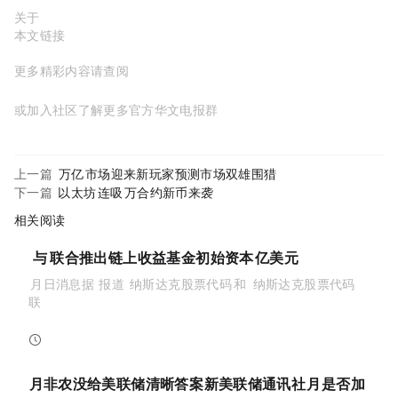
关于MyToken：
https://www.mytokencap.com/
aboutus
本文链接：
https://www.mytokencap.com/
news/
575340.html
更多精彩内容请查阅
X(https://x.com/MyTokencap)
或加入社区了解更多
MyToken-官方华文电报群
https://t.me/mytoken_cn
上一篇:
3万亿Perp市场迎来新玩家：预测市场双雄围猎Hyperliquid
下一篇:
以太坊ETF连吸4300万，合约新币来袭
相关阅读
Galaxy Digital与Sharplink联合推出链上收益基金，初始资本1.25亿美元
PANews 8月8日消息，据 Globenewswire 报道，Sharplink, Inc.（纳斯达克股票代码：SBET）和 Galaxy Digital Inc.（纳斯达克股票代码：GLXY）
联...
PANews
2026-08-08 01:49:00
7 月非农没给美联储清晰答案，“新美联储通讯社”：9 月是否加