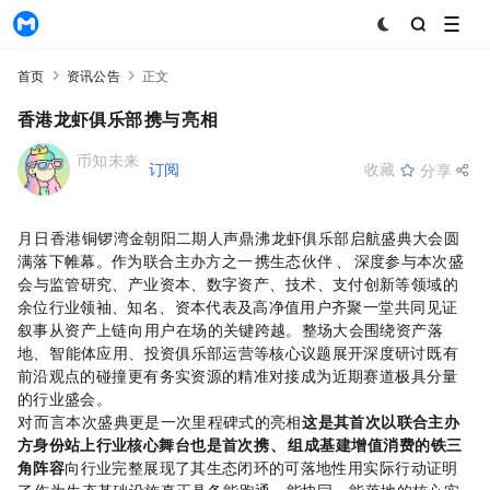
MyToken
首页
资讯公告
正文
香港龙虾俱乐部，SFI携COPX DAO与Caviar亮相
币知未来
+订阅
收藏
分享
2026-04-22 04:39:45
4月19日，香港铜锣湾金朝阳二期人声鼎沸，“RWA龙虾俱乐部启航盛典大会”圆
满落下帷幕。作为联合主办方之一，SFI携生态伙伴COPX DAO、Caviar深度参与本次盛
会，与监管研究、产业资本、数字资产、AI技术、支付创新等领域的200
余位行业领袖、知名KOL、资本代表及高净值用户齐聚一堂，共同见证RWA
叙事从“资产上链”向“用户在场”的关键跨越。整场大会围绕RWA资产落
地、AI智能体应用、投资俱乐部运营等核心议题展开深度研讨，既有
前沿观点的碰撞，更有务实资源的精准对接，成为近期RWA赛道极具分量
的行业盛会。
对SFI而言，本次盛典更是一次里程碑式的亮相——
这是其首次以联合主办
方身份站上行业核心舞台，也是首次携COPX DAO、Caviar组成“基建+增值+消费”的铁三
角阵容，
向行业完整展现了其RWA生态闭环的可落地性，用实际行动证明