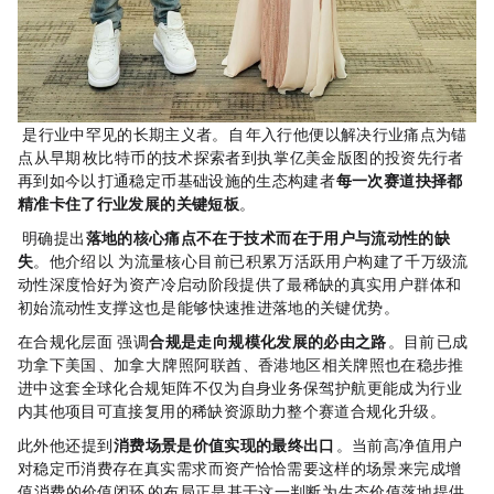
Eddie Chong是Web3行业中罕见的长期主义者。自2015年入行，他便以解决行业痛点为锚
点，从早期4000枚比特币的技术探索者，到执掌50亿美金RWA版图的投资先行者，
再到如今以SFI打通稳定币基础设施的生态构建者——
每一次赛道抉择都
精准卡住了行业发展的关键短板
。
Eddie Chong明确提出，
RWA落地的核心痛点不在于技术，而在于用户与流动性的缺
失
。他介绍，SFI以Solulu Club为流量核心，目前已积累20万+活跃用户，构建了千万级流
动性深度，恰好为RWA资产冷启动阶段提供了最稀缺的真实用户群体和
初始流动性支撑，这也是SFI能够快速推进RWA落地的关键优势。
在合规化层面，Eddie Chong强调，
合规是RWA走向规模化发展的必由之路
。目前SFI已成
功拿下美国MSB、加拿大MSB牌照，阿联酋VARA、香港地区相关牌照也在稳步推
进中，这套全球化合规矩阵，不仅为自身业务保驾护航，更能成为行业
内其他RWA项目可直接复用的稀缺资源，助力整个赛道合规化升级。
此外，他还提到，
消费场景是RWA价值实现的最终出口
。当前高净值用户
对稳定币消费存在真实需求，而RWA资产恰恰需要这样的场景来完成“增
值→消费”的价值闭环，Caviar的布局正是基于这一判断，为生态价值落地提供