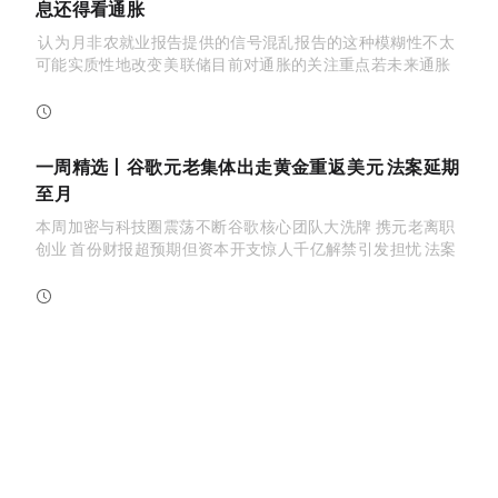
息还得看通胀
Timiraos 认为，7 月非农就业报告提供的信号混乱，报告的这种模糊性“不太
可能实质性地改变”美联储目前对通胀的关注重点；若未来通胀
数据温和，联储将更有理由维持利率不变，若数据强劲，会令更多
CHAIN CATCHER
决策者支持加息。华尔街经济学家总体认为，这是一份无论鹰
2026-08-08 01:39:31
派还是鸽派都能给己方立场找到依据的就业报告。
一周精选丨谷歌AI元老集体出走，黄金重返4300美元，CLARITY法案延期
至9月
本周加密与科技圈震荡不断：谷歌AI核心团队大洗牌，Jeff Dean携元老离职
创业；SpaceX首份财报超预期但资本开支惊人，千亿解禁引发担忧；CLARITY法案
参议院投票推迟至9月，市场情绪承压。此...
PANews
2026-08-08 01:30:00