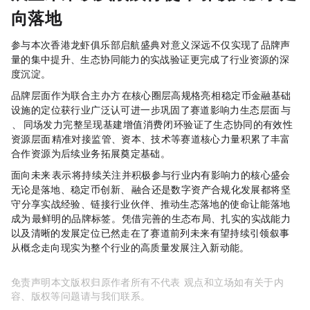
向落地
参与本次香港RWA龙虾俱乐部启航盛典，对SFI意义深远，不仅实现了品牌声
量的集中提升、生态协同能力的实战验证，更完成了行业资源的深
度沉淀。
品牌层面，作为联合主办方，SFI在RWA核心圈层高规格亮相，“稳定币金融基础
设施”的定位获行业广泛认可，进一步巩固了赛道影响力；生态层面，SFI与COPX
DAO、Caviar同场发力，完整呈现“基建+增值+消费”闭环，验证了生态协同的有效性；
资源层面，SFI精准对接监管、资本、技术等赛道核心力量，积累了丰富
合作资源，为后续业务拓展奠定基础。
面向未来，SFI表示，将持续关注并积极参与行业内有影响力的核心盛会，
无论是RWA落地、稳定币创新、AI+Web3融合，还是数字资产合规化发展，都将坚
守“分享实战经验、链接行业伙伴、推动生态落地”的使命，让“能落地”
成为SFI最鲜明的品牌标签。SFI凭借完善的生态布局、扎实的实战能力
以及清晰的发展定位，已然走在了赛道前列，未来有望持续引领RWA叙事
从概念走向现实，为整个行业的高质量发展注入新动能。
免责声明：本文版权归原作者所有，不代表MyToken
www.mytokencap.com
观点和立场；如有关于内
容、版权等问题，请与我们联系。