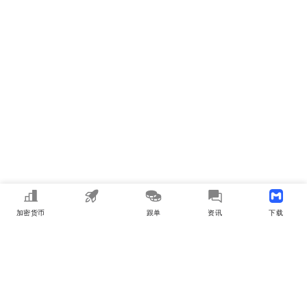
加密货币
MEME
跟单
资讯
下载APP
MyToken