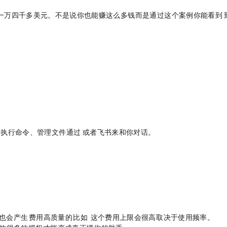
lix的AI助手，三周内帮他赚了一万四千多美元。不是说你也能赚这么多钱，而是通过这个案例你能看到Op
过Telegram / WhatsApp / Discord 或者飞书来和你对话。
，也会产生A
费用（高质量的A
，比如Claude Opus 4.6，这个费用上限会很高，取决于使用频率）。