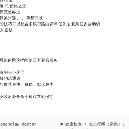
laude 4.5 Sonnet（性价比之王）
足再上 Claude 4.6 Opus
张选 GPT-4o / Codex、Minimax、Kimi等都可以
进阶技巧：可以配置多模型路由 —— 简单任务走 mini，复杂任务自动切 Sonnet！
输入 API 密钥
可以使用这样的第三方API 聚合服务：
朋友的，带小尾巴】
3：选择消息通道
推荐 Telegram（最快、最稳、DM 默认隔离）
、安装后必备命令（建议立刻保存）
openclaw doctor          # 健康检查 + 安全提醒（必跑！）
