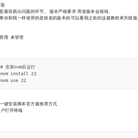
de.js安装
最容易出问题的环节。OpenClaw 2026版本严格要求Node.js v22+，用老版本会报错。
果你和我一样，使用的是很老的版本的Mac，可以看我之前的这篇教程来升级Node
849635
m（Node Version Manager）来管理：
# 安装nvm后运行

nvm install 22

nvm use 22
、一键安装脚本（官方最推荐方式）
 / Linux / WSL2 用户（打开终端）：