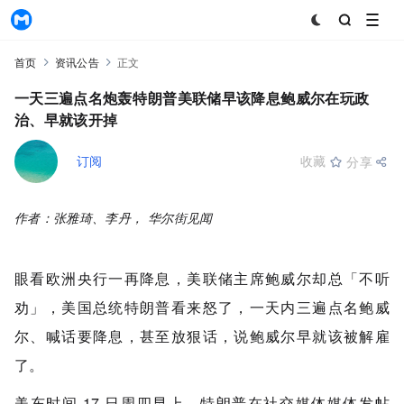
MyToken
首页
资讯公告
正文
一天三遍点名炮轰，特朗普：美联储早该降息，鲍威尔在玩政
治、早就该开掉
ChainCatcher
+订阅
收藏
分享
2025-04-18 01:39:16
作者：张雅琦、李丹，
华尔街见闻
眼看欧洲央行一再降息，美联储主席鲍威尔却总「不听
劝」，美国总统
特朗普
看来怒了，一天内三遍点名鲍威
尔、喊话要降息，甚至放狠话，说鲍威尔早就该被解雇
了。
美东时间 17 日周四早上，
特朗普
在社交媒体媒体发帖