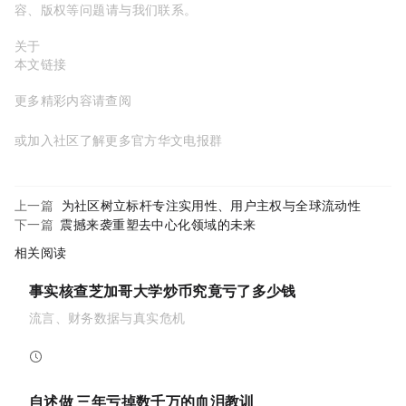
容、版权等问题，请与我们联系。
关于MyToken：
https://www.mytokencap.com/
aboutus
本文链接：
https://www.mytokencap.com/
news/
500871.html
更多精彩内容请查阅
X(https://x.com/MyTokencap)
或加入社区了解更多
MyToken-官方华文电报群
https://t.me/mytoken_cn
上一篇:
Cables为社区树立标杆：专注实用性、用户主权与全球流动性
下一篇:
AGI震撼来袭|重塑去中心化AI领域的未来
相关阅读
事实核查：芝加哥大学炒币究竟亏了多少钱？
流言、财务数据与真实危机
ChainCatcher
2026-01-15 04:42:01
自述：做 Crypto VC 三年，亏掉数千万的血泪教训