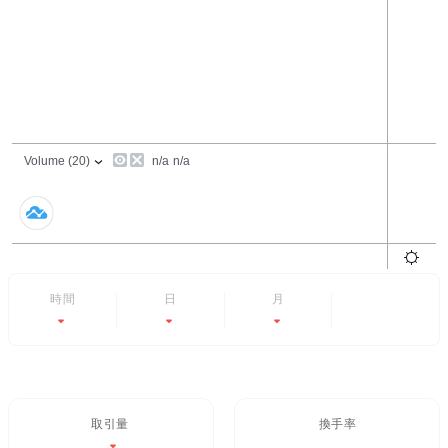
24時間
7日
6ヶ月
すべて
-0.66%
-4.68%
-57.48%
- -
取引量 / 24H%
24H換手率
$1.38M
6.71%
-0.66