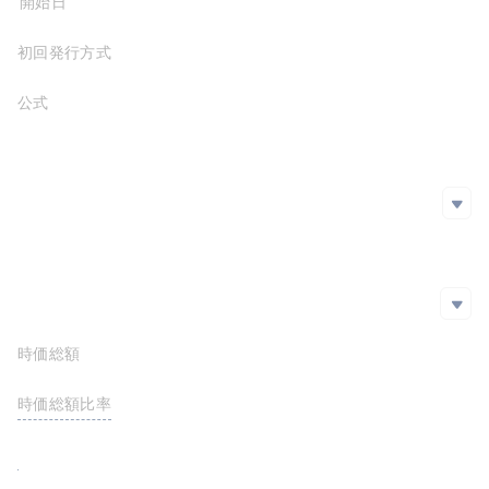
プロジェクト開始日
2016-05-31
初回発行方式
公式サイト
https://waves.tech/
ホワイトペーパー
SNS
SNS
github
https://github.com/wavesplatform/
Twitter
Reddit
エクスプローラー
エクスプローラー
Facebook
時価総額
$20,757,544.07
https://wavesexplorer.com/
https://wscan.io/
時価総額比率
<0.01%
https://wavescap.com/
https://etherscan.io/token/0x1cf4592ebffd730c7dc92c1bdffdfc3b9efcf29a
FDV
$20,757,544.07
https://ethplorer.io/address/0x1cf4592ebffd730c7dc92c1bdffdfc3b9efcf29a