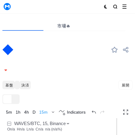
MyToken
プロジェクト
市場🔥
ビッグデータ
WAVES
#344
Waves
0.2097
-0.66%
ブロックチェーンインフラ基盤
スマートコントラクトツール
決済
展開
TradingView
トレンド