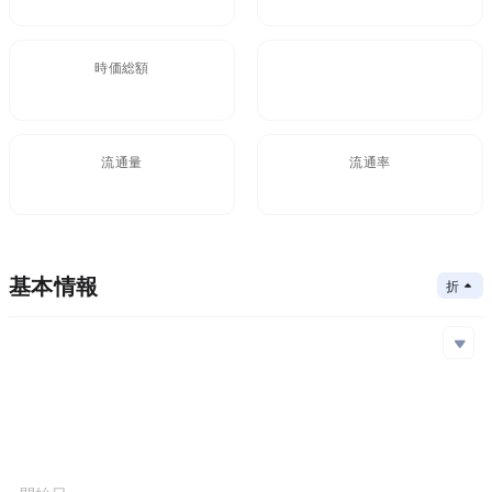
時価総額
FDV
$20.76M
20.76M
流通量
流通率
100M
基本情報
折りたたむ
メインチェーン
Ethereum
コアアルゴリズム
Leased POS
メインチェーン
コントラクトアドレス
コンセンサスメカニズム
Leased PoS
Ethereum
0x1cF...29a