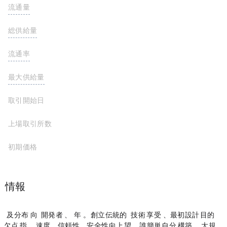
流通量
100,000,000 WAVES
https://new.wavesexplorer.com/
総供給量
100,000,000 WAVES
流通率
最大供給量
取引開始日
2016-05-30
上場取引所数
初期価格
$0.1883
プロジェクト情報
WavesはWeb 3.0アプリケーション及び分布ソリューションに向けたオープンブロックチェーンプロトコルと開発者ツールセットであり、プラットフォームは2016年にスタートしました。その創立は伝統的なビジネスとエンドユーザーにブロックチェーン技術のメリットを享受できるようにするためで、最初に設計した目的はブロックチェーンサービスの
欠点があることを指します。ITシステムの速度、信頼性、安全性を向上させるのが望ましい。誰でも簡単に自分たちのDAPPを構築し、ブロックチェーンの大規