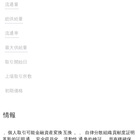
流通量
30,084,000 VANA
総供給量
112,641,600 VANA
流通率
25.1%
最大供給量
120,000,000 VANA
取引開始日
2024-12-16
上場取引所数
初期価格
$20.035
プロジェクト情報
Vana ($VANA) は、個人データを取引可能な金融資産に変換する EVM 互換のレイヤー 1 ブロックチェーンです。これにより、ユーザーはデータ DAO (自律分散組織) と貢献度証明などの
革新的な証明メカニズムを通じて、プライベート データを安全に収益化できます。データ流動性プール (DLP) を通じてデータを集約および検証することで、Vana はデータのプライバシーとユーザー所有権を確保しながら AI モデルをトレーニングできま