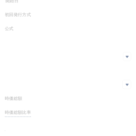
プロジェクト開始日
初回発行方式
公式サイト
https://www.vana.org/
ホワイトペーパー
https://docs.vana.org/docs/vana-whitepaper
SNS
SNS
github
https://github.com/vana-com
Twitter
エクスプローラー
エクスプローラー
時価総額
$26,574,422.46
https://vanascan.io/
時価総額比率
<0.01%
FDV
$106,000,887.36