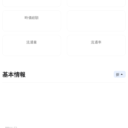
時価総額
FDV
$26.57M
106M
流通量
流通率
30.08M
25.1%
基本情報
折りたたむ
メインチェーン
vanascan.io
コアアルゴリズム
メインチェーン
コントラクトアドレス
コンセンサスメカニズム