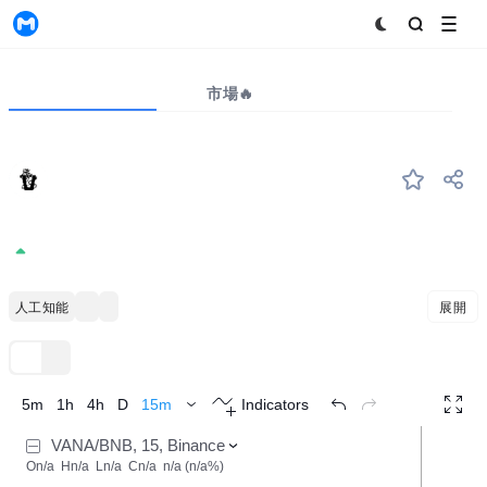
MyToken
プロジェクト
市場🔥
ビッグデータ
VANA
#317
Vana
0.8827
0.85%
人工知能
Coinbase Ventures Portfolio
Binance Launchpad
展開
TradingView
トレンド