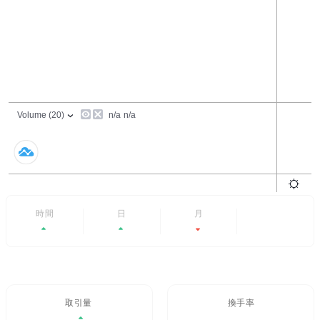
24時間
7日
6ヶ月
すべて
+0.85%
+6.58%
-47.83%
- -
取引量 / 24H%
24H換手率
$3.03M
11.493%
0.85