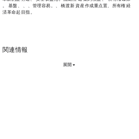
す。$VANA トークンはエコシステムの基盤であり、トランザクション、ステーキング、管理を容易にします。Vana は、Web2 と Web3 を橋渡しする新しいデータトークン資産クラスの作成に重点を置き、データ所有権と AI 経
済に革命を起こすことを目指しています。
関連情報
展開