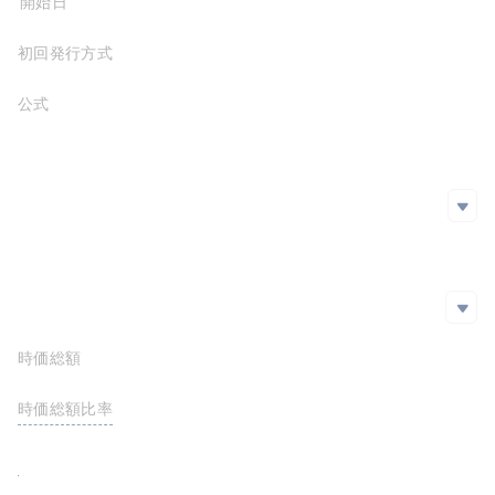
プロジェクト開始日
初回発行方式
公式サイト
https://www.metaplex.com/
ホワイトペーパー
SNS
SNS
github
https://github.com/metaplex-foundation/metaplex
Twitter
Blog
エクスプローラー
エクスプローラー
時価総額
$11,256,943.91
https://solscan.io/token/METAewgxyPbgwsseH8T16a39CQ5VyVxZi9zXiDPY18m
時価総額比率
<0.01%
FDV
$23,599,794.95