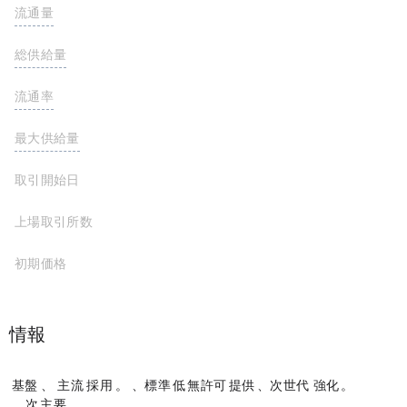
流通量
476,993,293 MPLX
総供給量
1,000,000,000 MPLX
流通率
47.7%
最大供給量
1,000,000,000 MPLX
取引開始日
上場取引所数
初期価格
プロジェクト情報
Solana の NFT の基盤となるプロトコルとして、Metaplex は主流の Web3 アセットの採用をサポートします。 Metaplex は、標準とライブラリの低コストで無許可のリポジトリを提供することにより、次世代の NFT プロジェクトを強化します。
Metaplex プロトコルには、次の 3 つの主要コンポーネントがあります。