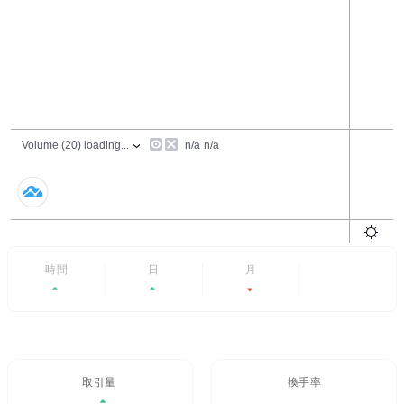
24時間
7日
6ヶ月
すべて
+0.94%
+6.65%
-17.68%
- -
取引量 / 24H%
24H換手率
$542,588.52
4.898%
0.94