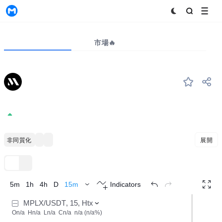
MyToken
プロジェクト
市場🔥
ビッグデータ
MPLX
#--
Metaplex
0.02356
0.93%
非同質化トークン
Solana Ecosystem
マルチコインキャピタルポートフォリオ
展開
TradingView
トレンド