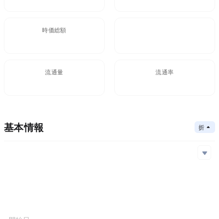
時価総額
FDV
$11.26M
23.6M
流通量
流通率
476.99M
47.7%
基本情報
折りたたむ
メインチェーン
Solana
コアアルゴリズム
メインチェーン
コントラクトアドレス
コンセンサスメカニズム
Solana
METAe...18m