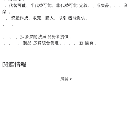
- Digital Asset Standard は、代替可能、半代替可能、および非代替可能トークンのトークン メタデータを定義し、アート、収集品、ゲーム、アイデンティティ、および音
楽のユース ケースをサポートします。
- Metaplex プログラム ライブラリ (MPL) は、アプリケーションがデジタル資産を作成、販売、購入、または取引するためのオンチェーン機能を提供します。
- META、Metaplex Protocol および Metaplex DAO のガバナンス トークン。
さらに、Metaplex Foundation は、SDK やリファレンス アプリケーションなど、プロトコルを拡張および展開するための洗練されたツールを開発者に提供します。
これらのツールは、OpenSea、Phantom、FTX、Instagram などの製品における Metaplex の広範な統合を促進します。また、Fractal、Holaplex、Magic Eden などの新しいプラットフォーム ビジネスの開発もサポートしています。
関連情報
展開