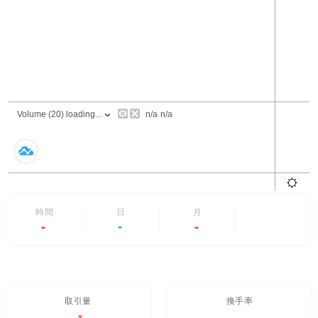
24時間
7日
6ヶ月
すべて
-0.13%
+4.73%
-59.85%
- -
取引量 / 24H%
24H換手率
$3.93M
7.859%
-0.13