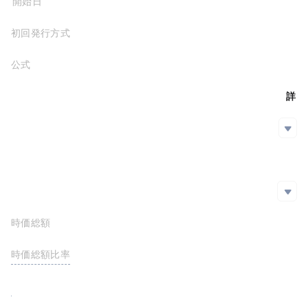
プロジェクト開始日
2025-02-06
初回発行方式
公式サイト
https://berachain.com/
ホワイトペーパー
詳しくはこちら
SNS
SNS
github
https://github.com/berachain
Twitter
エクスプローラー
エクスプローラー
時価総額
$50,615,373.59
https://berascan.com/
時価総額比率
<0.01%
FDV
$88,959,928.37