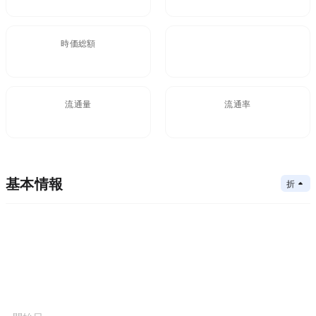
時価総額
FDV
$50.62M
88.96M
流通量
流通率
315.58M
基本情報
折りたたむ
メインチェーン
コアアルゴリズム
メインチェーン
コントラクトアドレス
コンセンサスメカニズム