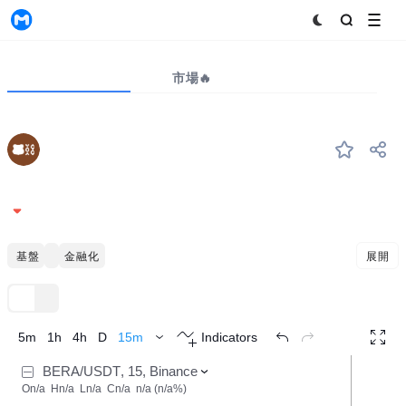
MyToken
プロジェクト
市場🔥
ビッグデータ
BERA
#240
Berachain
0.1595
-0.13%
ブロックチェーンインフラ基盤
スマートコントラクトツール
金融をハブ化する
展開
TradingView
トレンド