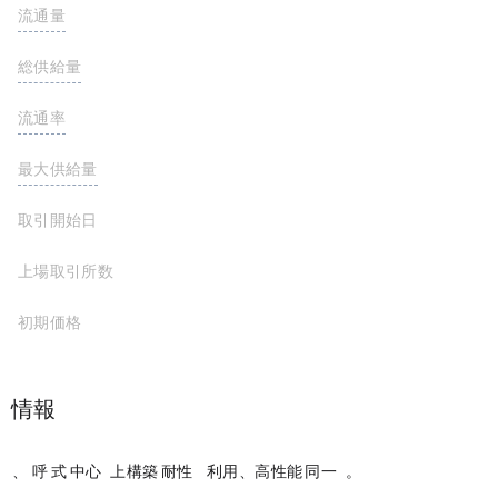
流通量
315,580,398 BERA
総供給量
554,653,806 BERA
流通率
最大供給量
取引開始日
2025-02-06
上場取引所数
初期価格
プロジェクト情報
Berachain は、BeaconKit と呼ばれるモジュール式の EVM 中心のコンセンサス クライアント フレームワーク上に構築されたシビル耐性メカニズムとして Proof of Liquidity (PoL) を利用する、高性能な EVM 同一レイヤー 1 (L1) ブロックチェーンです。