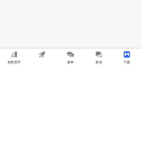
加密货币
MEME
跟单
资讯
下载APP
MyToken
关于我们
用户合作
商务合作