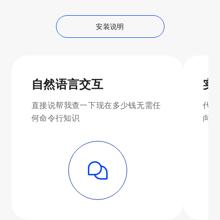
安装说明
自然语言交互
实
直接说‘帮我查一下 BTC 现在多少钱’，无需任
代币
何命令行知识
向，