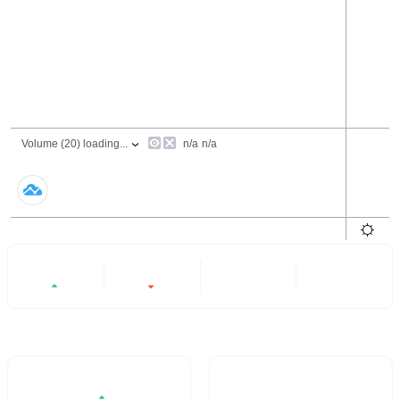
24h
7ngày
6 tháng
Tất cả
+10.14%
-4.3%
- -
- -
Khối lượng giao dịch / 24H%
Tỷ lệ quay vòng 24H
$20,208.77
- -
10.14