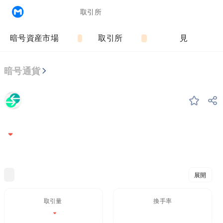
MyToken
market_cap
FGI:
cryptocurrencies
取引所
ETH Gas
暗号資産市場
MEME
取引所
メディア
データ
もっと見る
Trade
Agentスキル
暗号通貨
Unizen
ZCX
#--
Unizen
0.0004481
-0.64%
≈$0.0004471
Exnetwork Capital Portfolio
展開
取引量 / 24H%
24H換手率
$51,980.31
18.108%
-0.64