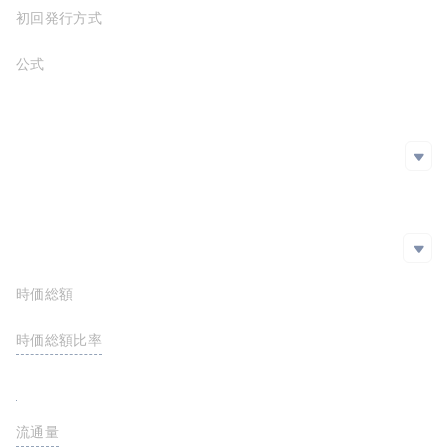
初回発行方式
公式サイト
https://venom.foundation/
ホワイトペーパー
https://venom.foundation/Venom_Whitepaper.pdf
SNS
SNS
github
https://github.com/venom-blockchain
Twitter
エクスプローラー
エクスプローラー
時価総額
$22,147,865.61
https://venomscan.com/
https://etherscan.io/address/0x46f84dc6564cdd93922f7bfb88b03d35308d87c9
時価総額比率
<0.01%
FDV
$76,498,464.35
流通量
2,316,163,159 VENOM