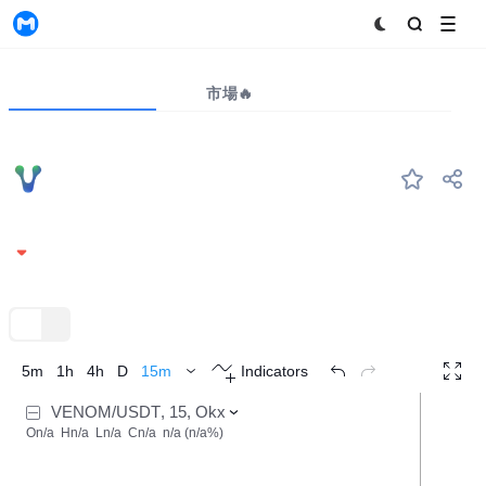
MyToken
プロジェクト
市場🔥
ビッグデータ
VENOM
#--
VENOM
0.009583
-0.48%
TradingView
トレンド