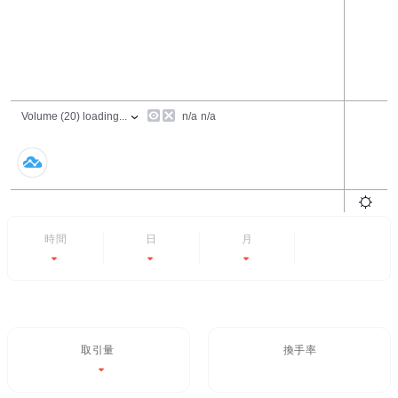
24時間
7日
6ヶ月
すべて
-0.48%
-7.2%
-65.98%
- -
取引量 / 24H%
24H換手率
$84,097.47
0.381%
-0.48