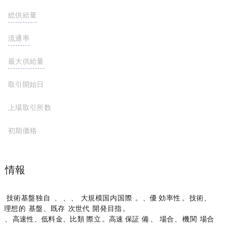
総供給量
7,367,646,470 VENOM
流通率
29%
最大供給量
8,000,000,000 VENOM
取引開始日
上場取引所数
初期価格
プロジェクト情報
Venomはメッシュネットワーク技術を基盤とした独自のレイヤー0およびレイヤー1ネットワークであり、ステーブルコイン、CBDC、RWA（カーボンクレジットなど）などの大規模な国内および国際プラットフォームをホストできます。これは、優れたスケーラビリティと効率性によるものです。この技術は、Web3 dAppsの
理想的なブロックチェーンエコシステムの基盤であり、既存のWeb2システムをシームレスにカバーする次世代のデジタルインフラストラクチャの開発を目指しています。
Venom は、その高速性、低料金、比類のないスケーラビリティで際立っています。高速なファイナリティを保証するテクノロジー スタックを備えた Venom は、CBDC をホストする場合でも、グローバルな機関インフラストラクチャをホストする場合で