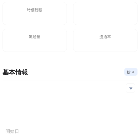
時価総額
FDV
$22.15M
76.5M
流通量
流通率
2.32B
29%
基本情報
折りたたむ
メインチェーン
Ethereum
コアアルゴリズム
メインチェーン
コントラクトアドレス
コンセンサスメカニズム
Ethereum
0x46f...7c9
プロジェクト開始日