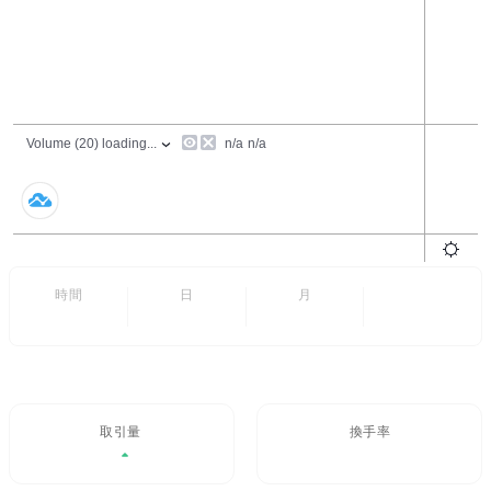
24時間
7日
6ヶ月
すべて
- -
- -
取引量 / 24H%
24H換手率
$4,000.74
0.01%