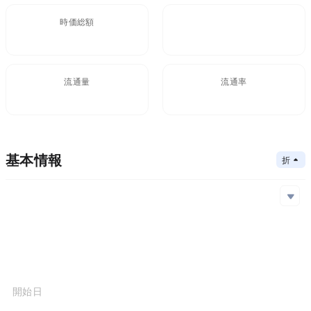
時価総額
FDV
$31.94M
60M
流通量
流通率
5.32B
53.2%
基本情報
折りたたむ
メインチェーン
Ethereum
コアアルゴリズム
メインチェーン
コントラクトアドレス
コンセンサスメカニズム
Ethereum
0x15b...e7e
プロジェクト開始日
2019-12-01