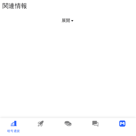
関連情報
展開
暗号通貨
MEME
コピートレード
メディア
アプリをダウンロードする