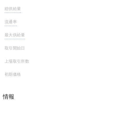
総供給量
10,000,000,000 STC
流通率
53.2%
最大供給量
10,000,000,000 STC
取引開始日
2019-12-01
上場取引所数
初期価格
プロジェクト情報
Student Currency is the world's first university-derived program. It connects the community of academics and investors, where schools, organizations, start-ups and individuals can create personalized TOKENS based on STC.