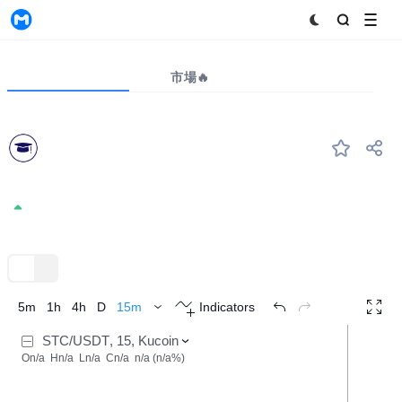
MyToken
プロジェクト
市場🔥
ビッグデータ
STC
#--
Student Coin
0.006421
+0.00%
TradingView
トレンド