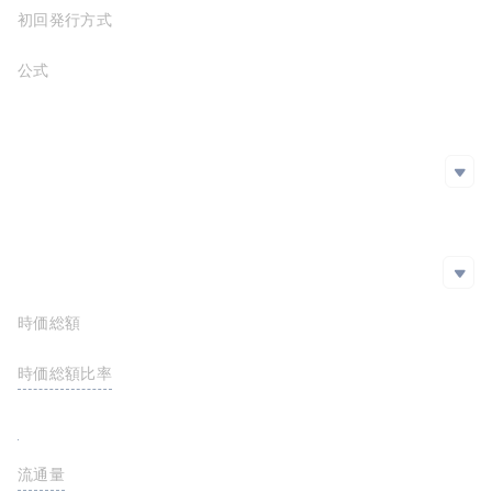
初回発行方式
公式サイト
https://www.studentcoin.org/
ホワイトペーパー
https://www.studentcoin.org/whitepaper-full
SNS
SNS
github
Twitter
Reddit
エクスプローラー
エクスプローラー
Facebook
時価総額
$31,936,485.01
https://etherscan.io/token/0x15b543e986b8c34074dfc9901136d9355a537e7e
https://ethplorer.io/address/0x15b543e986b8c34074dfc9901136d9355a537e7e
時価総額比率
<0.01%
FDV
$60,000,000.00
流通量
5,322,747,502 STC