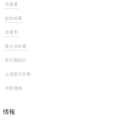
流通量
981,850,000,000,000,000 SHIRYO
総供給量
981,850,000,000,000,000 SHIRYO
流通率
98.2%
最大供給量
1,000,000,000,000,000,000 SHIRYO
取引開始日
上場取引所数
初期価格
プロジェクト情報
Shiryo-Inu is the latest community-focused token launched on the Ethereum network. We are working on some grand plans, including a sophisticated money-making game, to ensure that Shiryo-Inu becomes synonymous with the likes of Doge, Shiba and Flok.