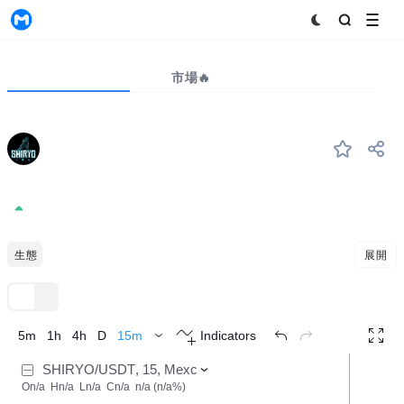
MyToken
プロジェクト
市場🔥
ビッグデータ
SHIRYO
#--
Shiryo-Inu
0.0{12}17
+0.00%
イーサリアムの生態
展開
TradingView
トレンド