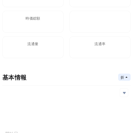
時価総額
FDV
$166,914.5
170,000
流通量
流通率
981,850,000B
98.2%
基本情報
折りたたむ
メインチェーン
Ethereum
コアアルゴリズム
メインチェーン
コントラクトアドレス
コンセンサスメカニズム
Ethereum
0x1E2...F02