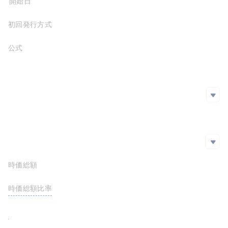
プロジェクト開始日
初回発行方式
公式サイト
https://shiryoinu.com/
ホワイトペーパー
https://shiryoinu.com/wp-content/uploads/2021/11/Shiryo-Inu-Whitepaper-v3.pdf
SNS
SNS
github
Twitter
エクスプローラー
エクスプローラー
時価総額
$166,914.50
https://etherscan.io/address/0x1E2F15302B90EddE696593607b6bD444B64e8F02
時価総額比率
<0.01%
FDV
$170,000.00