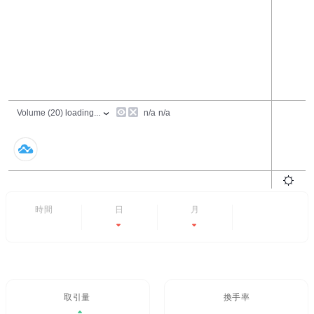
24時間
7日
6ヶ月
すべて
-83%
-100%
- -
取引量 / 24H%
24H換手率
$0.16