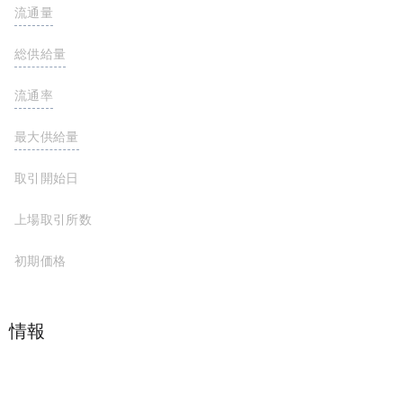
流通量
172,070,893 PENDLE
総供給量
281,527,448 PENDLE
流通率
最大供給量
取引開始日
上場取引所数
初期価格
$1.6957
プロジェクト情報
Pendle is a protocol that tokoinized future yield trading on AMM systems. The purpose is to give users access to yield-generated assets and the opportunity to generate additional yields, pre-locking in future yields while providing traders with direct access to future yield streams without the need for underlying collateral.