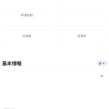
時価総額
FDV
$234.24M
383.25M
流通量
流通率
172.07M
基本情報
折りたたむ
メインチェーン
Ethereum,Avalanche
コアアルゴリズム
メインチェーン
コントラクトアドレス
コンセンサスメカニズム
Ethereum
0x808...827
Avalanche
0xfb9...13b