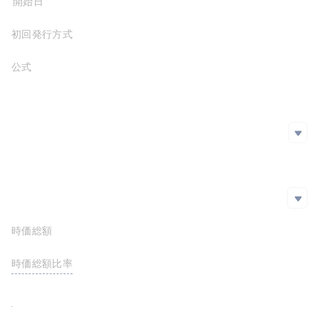
プロジェクト開始日
Arbi
0x0c8...9e8
初回発行方式
公式サイト
https://www.pendle.finance/
ホワイトペーパー
https://docs.pendle.finance/resources/lite-paper
SNS
SNS
github
https://github.com/pendle-finance
Twitter
エクスプローラー
エクスプローラー
時価総額
$234,244,585.73
https://etherscan.io/token/0x808507121b80c02388fad14726482e061b8da827
https://snowtrace.io/token/0xfb98b335551a418cd0737375a2ea0ded62ea213b
時価総額比率
<0.01%
https://arbiscan.io/token/0x0c880f6761F1af8d9Aa9C466984b80DAb9a8c9e8
FDV
$383,250,643.26