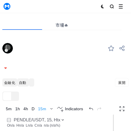
MyToken
プロジェクト
市場🔥
ビッグデータ
PENDLE
#--
Pendle Finance
1.362
-2.58%
金融をハブ化する
自動マーケットメーカー
Avalanche Ecosystem
展開
TradingView
トレンド