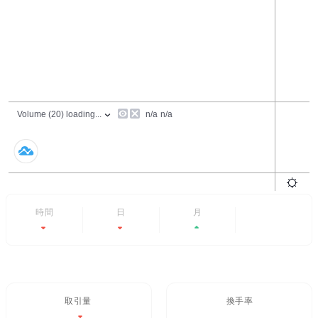
24時間
7日
6ヶ月
すべて
-2.58%
-4.56%
+13.88%
- -
取引量 / 24H%
24H換手率
$7.81M
3.315%
-2.58