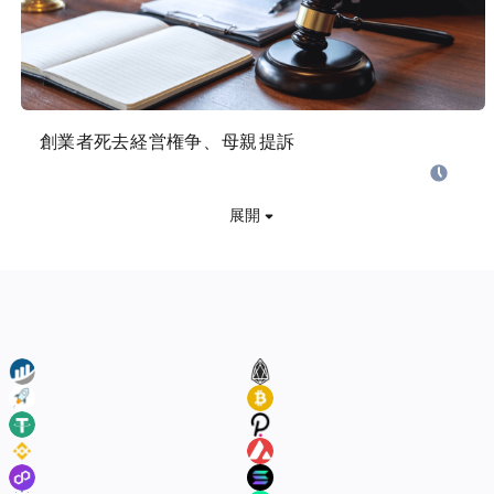
Ondo創業者死去で経営権争いに、母親がCEOを提訴
CoinPost
2026.08.07 00:32
展開
Etherscan
EOS
XLM
BSV
USDT
Polkadot
Bscscan
AVAX
Polygonscan
Solana