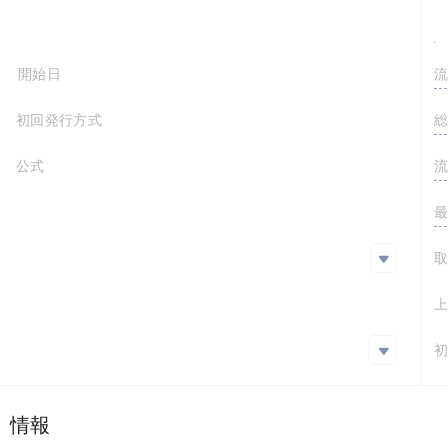
FDV
コンセンサスメカニズム
プロジェクト開始日
初回発行方式
公式サイト
https://ondo.finance/
ホワイトペーパー
SNS
SNS
github
https://github.com/ondoprotocol
エクスプローラー
エクスプローラー
プロジェクト情報