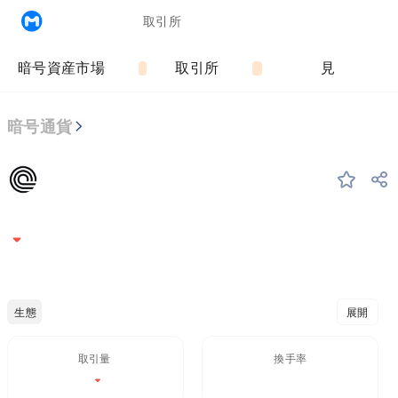
MyToken
market_cap
FGI:
cryptocurrencies
取引所
ETH Gas
暗号資産市場
MEME
取引所
メディア
データ
もっと見る
Trade
Agentスキル
暗号通貨
Ondo
ONDO
#45
Ondo
0.3557
-4.84%
≈$0.3557
イーサリアムの生態
展開
取引量 / 24H%
24H換手率
$68.29M
3.884%
-4.84