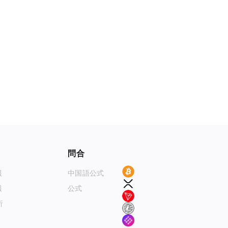
お問い合わせ
ブロックチェーンブラウザ
BTC
報
中国語公式テレグラムグループ
XRP
報
公式メールEmail
Tronscan
析
Help Center
LTC
MOVR