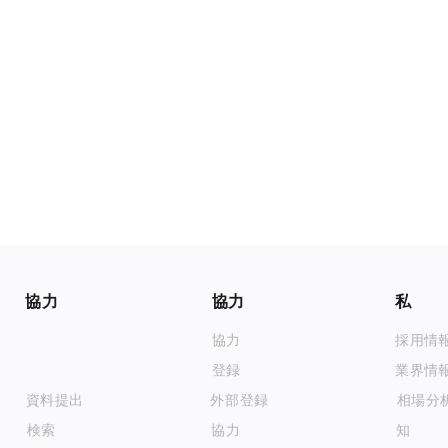
ユーザー協力
ビジネス協力
私たちについて
アプリダウンロード
メディア協力
採用情
クライアントダウンロード
メディア登録
業界情
プロジェクト資料提出
外部リンク登録
アナリスト相場分
ブロックチェーン検索
API協力
お知らせ