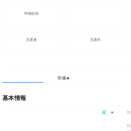
時価総額
FDV
$1.73B
$3.56B
流通量
流通率
4.87B ONDO
48.7%
プロジェクト
市場🔥
ビッグデータ
基本情報
メインチェーン
GoPlus
Ethereum
コアアルゴリズム