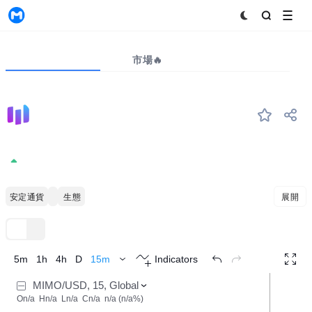
MyToken
プロジェクト
市場🔥
ビッグデータ
MIMO
#--
Mimo Governance
0.003033
+0.00%
安定通貨
ポリゴン
イーサリアムの生態
展開
TradingView
トレンド