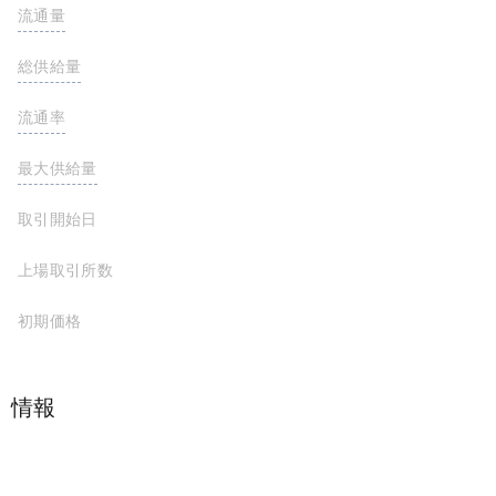
流通量
0.00 MIMO
総供給量
100,000,000 MIMO
流通率
最大供給量
取引開始日
上場取引所数
初期価格
プロジェクト情報
Mimo started with the Parallel protocol, which provides a secure way to mint and earn staboins anchored to the euro. They believed in and hastened the advent of a new currency world. Mimo suite of applications eliminates trusted intermediaries whose mission is to provide the most secure way to access the best services available on the blockchain.