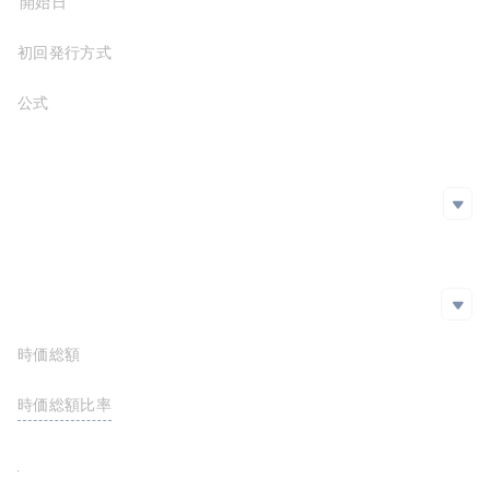
プロジェクト開始日
Fantom
0x1d1...855
初回発行方式
公式サイト
https://mimo.capital/
ホワイトペーパー
SNS
SNS
github
https://github.com/mimo-capital/
Twitter
エクスプローラー
エクスプローラー
時価総額
https://etherscan.io/token/0x90b831fa3bebf58e9744a14d638e25b4ee06f9bc
https://polygonscan.com/token/0xADAC33f543267c4D59a8c299cF804c303BC3e4aC
時価総額比率
<0.01%
https://ftmscan.com/token/0x1d1764f04de29da6b90ffbef372d1a45596c4855
FDV
0.00