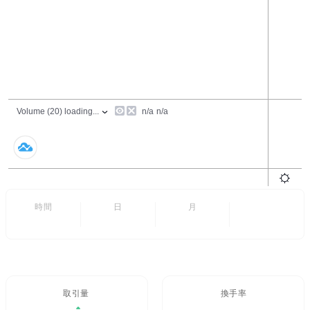
24時間
7日
6ヶ月
すべて
- -
- -
取引量 / 24H%
24H換手率
- -