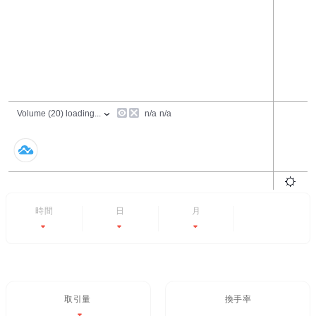
24時間
7日
6ヶ月
すべて
-1.74%
-0.03%
-63.94%
- -
取引量 / 24H%
24H換手率
$1.34M
18.039%
-1.74