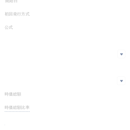
プロジェクト開始日
初回発行方式
公式サイト
https://www.limewire.com/
ホワイトペーパー
https://lmwr.com/downloads/LimeWire%20Whitepaper%201.0.pdf
SNS
SNS
github
Twitter
エクスプローラー
エクスプローラー
時価総額
$7,357,377.09
https://etherscan.io/token/0x628a3b2e302c7e896acc432d2d0dd22b6cb9bc88
時価総額比率
<0.01%
FDV
$11,622,197.42