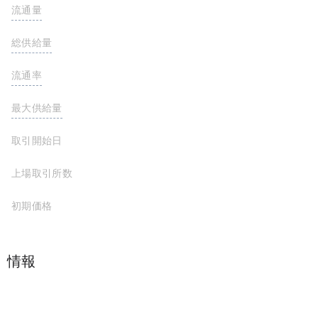
流通量
633,045,269 LMWR
総供給量
633,045,269 LMWR
流通率
63.3%
最大供給量
1,000,000,000 LMWR
取引開始日
上場取引所数
初期価格
プロジェクト情報
Ethereum