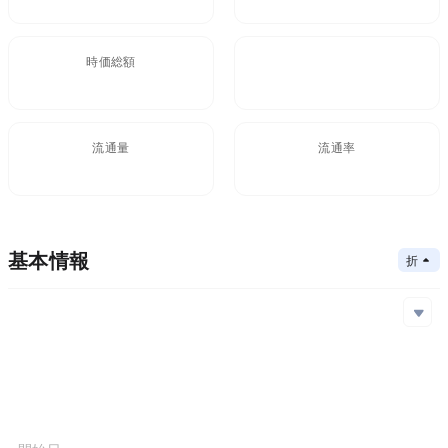
時価総額
FDV
$7.36M
11.62M
流通量
流通率
633.05M
63.3%
基本情報
折りたたむ
メインチェーン
Ethereum
コアアルゴリズム
メインチェーン
コントラクトアドレス
コンセンサスメカニズム
Ethereum
0x628...c88