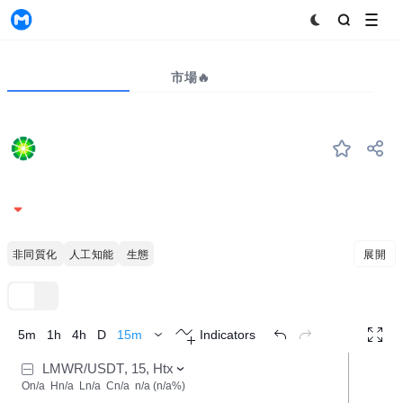
MyToken
プロジェクト
市場🔥
ビッグデータ
LMWR
#--
LimeWire
0.01165
-1.74%
非同質化トークン
人工知能
イーサリアムの生態
展開
TradingView
トレンド