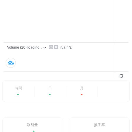
24時間
7日
6ヶ月
すべて
+1.98%
+79.23%
-17.42%
- -
取引量 / 24H%
24H換手率
$198,634.56
1.499%
1.98