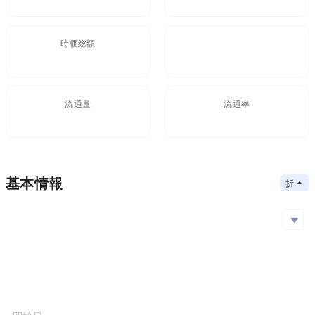
時価総額
FDV
$11.84M
11.84M
流通量
流通率
999.8M
100%
基本情報
折りたたむ
メインチェーン
Solana,Ethereum
コアアルゴリズム
メインチェーン
コントラクトアドレス
コンセンサスメカニズム
Solana
CTgia...ATC
Ethereum
0x72e...Ea9