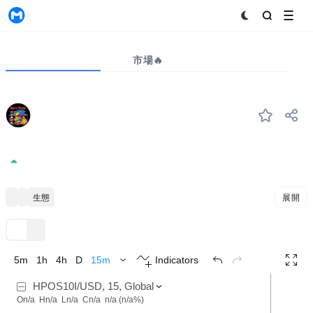
MyToken
プロジェクト
市場🔥
ビッグデータ
HPOS10I
#--
HPOS10I
0.01493
1.97%
Solana Ecosystem
ミーム
イーサリアムの生態
展開
TradingView
トレンド