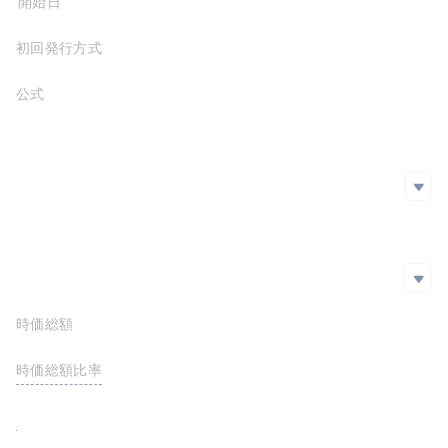
プロジェクト開始日
Basescan
0x2a0...a29
初回発行方式
公式サイト
https://hpos10i.com/
ホワイトペーパー
SNS
SNS
github
Twitter
エクスプローラー
エクスプローラー
時価総額
$11,838,799.26
https://solscan.io/token/CTgiaZUK12kCcB8sosn4Nt2NZtzLgtPqDwyQyr2syATC
https://etherscan.io/token/0x72e4f9F808C49A2a61dE9C5896298920Dc4EEEa9
時価総額比率
<0.01%
https://basescan.org/token/0x2a06A17CBC6d0032Cac2c6696DA90f29D39a1a29
FDV
$11,841,189.35