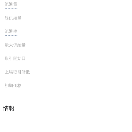
流通量
999,798,155 HPOS10I
総供給量
999,798,155 HPOS10I
流通率
100%
最大供給量
1,000,000,000 HPOS10I
取引開始日
上場取引所数
初期価格
プロジェクト情報
Solana，Ethereum，Basescan