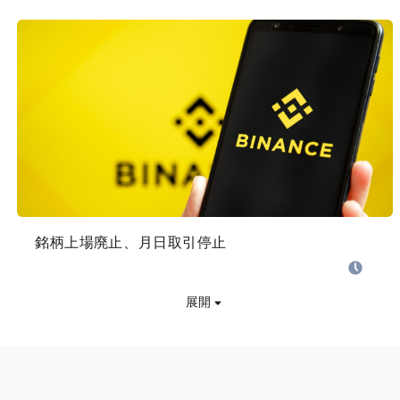
バイナンスがHOOKなど8銘柄を上場廃止へ、4月1日に取引停止
CoinPost
2026.03.19 00:30
展開