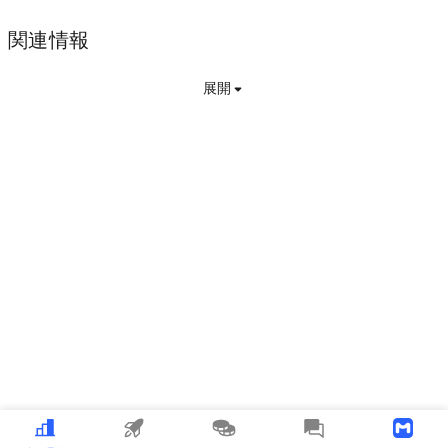
関連情報
展開