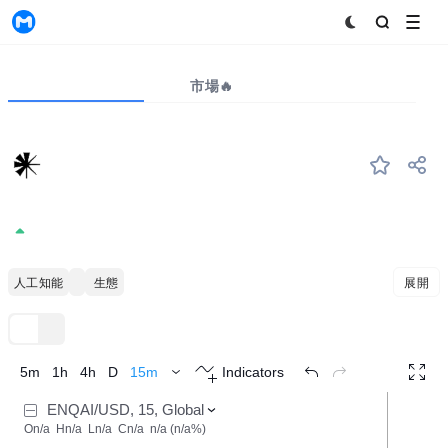
MyToken
プロジェクト
市場🔥
ビッグデータ
ENQAI
#--
enqAI
0.001303
+0.00%
人工知能
アービトラムエコロジー
イーサリアムの生態
展開
TradingView
トレンド