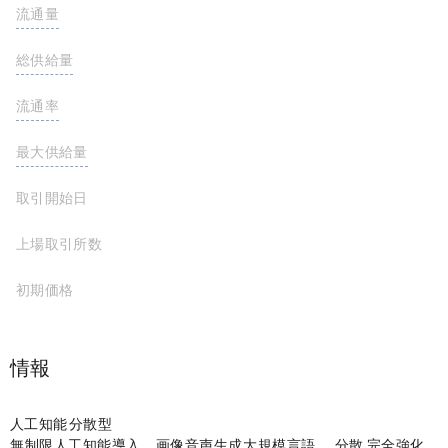
流通量
990,756,563 ENQAI
総供給量
1,000,000,000 ENQAI
流通率
99.1%
最大供給量
1,000,000,000 ENQAI
取引開始日
上場取引所数
初期価格
プロジェクト情報
センサーレス人工知能モデルの分散型ネットワーク
enqAI は無制限の人工知能を導入します。画像と音声の生成から大規模な言語モデルまで。
GPU ノードの分散ネットワークによって完全に強化されていま