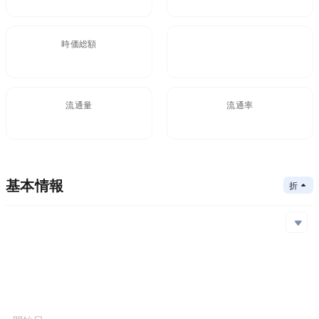
時価総額
FDV
$1.21M
1.22M
流通量
流通率
990.76M
99.1%
基本情報
折りたたむ
メインチェーン
Ethereum,Arbi
コアアルゴリズム
メインチェーン
コントラクトアドレス
コンセンサスメカニズム
Ethereum
0x710...68a
Arbi
0xadd...bad