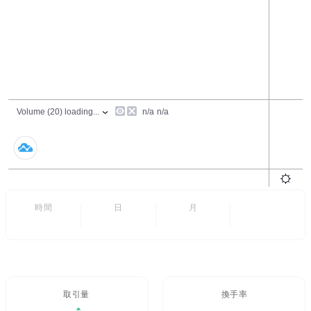
24時間
7日
6ヶ月
すべて
- -
- -
取引量 / 24H%
24H換手率