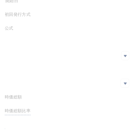
プロジェクト開始日
初回発行方式
公式サイト
https://enqai.com/
ホワイトペーパー
https://enqai.com/wp
SNS
SNS
github
Twitter
エクスプローラー
エクスプローラー
時価総額
$1,213,468.73
https://etherscan.io/token/0x710287D1D39DCf62094A83EBB3e736e79400068a
https://arbiscan.io/token/0xadd5620057336f868eae78a451c503ae7b576bad
時価総額比率
<0.01%
FDV
$1,224,790.00