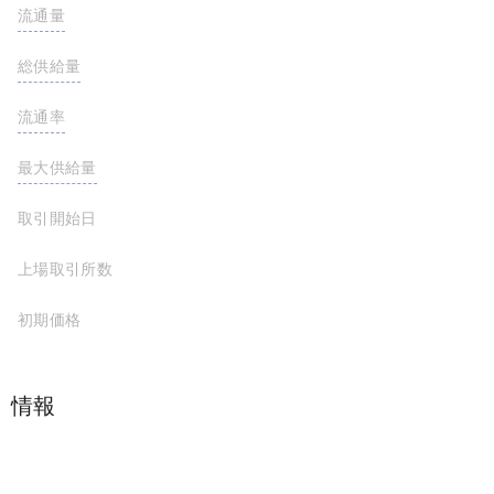
流通量
558,983 DPI
総供給量
558,983 DPI
流通率
- -
最大供給量
取引開始日
上場取引所数
初期価格
プロジェクト情報
DeFi Pulse Index is a cap-weighted DeFi Index that tracks the performance of the DeFi Pulse Index using a diversified portfolio of 10 mainstream DeFi tokens, including YFI, LEND, COMP, SNX, MKR, REN, KNC, LRC, BAL and REP. The DeFi Pulse index uses the supply of each token in circulation to determine how many collections each token should have.