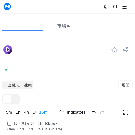
MyToken
プロジェクト
市場🔥
ビッグデータ
DPI
#--
DeFi Pulse Index
59.7903
+0.00%
ポリゴン
金融をハブ化する
イーサリアムの生態
展開
TradingView
トレンド