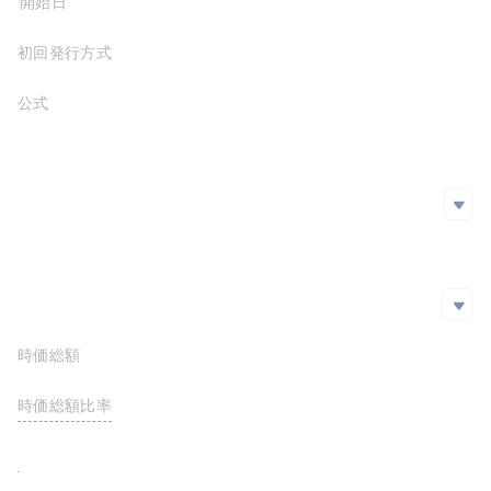
プロジェクト開始日
2020-09-16
初回発行方式
公式サイト
https://defipulse.com/
ホワイトペーパー
SNS
SNS
github
Twitter
エクスプローラー
エクスプローラー
時価総額
$31,504,058.29
https://etherscan.io/token/0x1494CA1F11D487c2bBe4543E90080AeBa4BA3C2b
https://polygonscan.com/token/0x85955046df4668e1dd369d2de9f3aeb98dd2a369
時価総額比率
<0.01%
FDV
$31,504,058.29