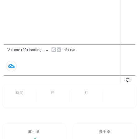
24時間
7日
6ヶ月
すべて
- -
- -
取引量 / 24H%
24H換手率