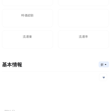
時価総額
FDV
$31.5M
31.5M
流通量
流通率
558,983
- -
基本情報
折りたたむ
メインチェーン
Ethereum,Polygon
コアアルゴリズム
メインチェーン
コントラクトアドレス
コンセンサスメカニズム
Ethereum
0x149...C2b
Polygon
0x859...369