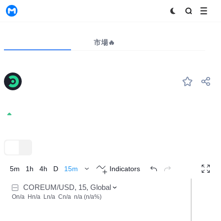
MyToken
プロジェクト
市場🔥
ビッグデータ
COREUM
#--
Coreum
0.1292
+0.00%
TradingView
トレンド