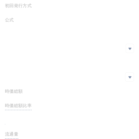
初回発行方式
公式サイト
https://www.coreum.com/
ホワイトペーパー
SNS
SNS
github
Twitter
エクスプローラー
エクスプローラー
時価総額
時価総額比率
<0.01%
FDV
0.00
流通量
0.00 COREUM