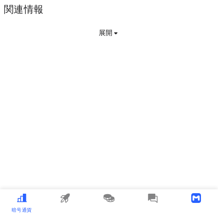
関連情報
展開
暗号通貨
MEME
コピートレード
メディア
アプリをダウンロードする