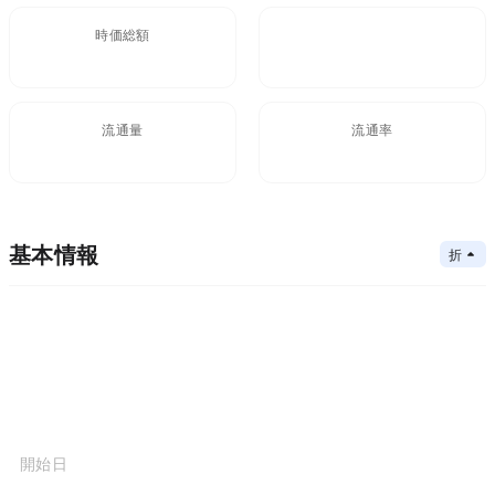
時価総額
FDV
流通量
流通率
基本情報
折りたたむ
メインチェーン
コアアルゴリズム
メインチェーン
コントラクトアドレス
コンセンサスメカニズム
プロジェクト開始日