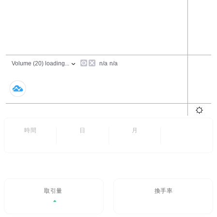
24時間
7日
6ヶ月
すべて
- -
取引量 / 24H%
24H換手率
- -