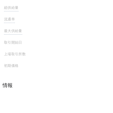
総供給量
649,694,844 COREUM
流通率
最大供給量
取引開始日
上場取引所数
初期価格
プロジェクト情報
- -