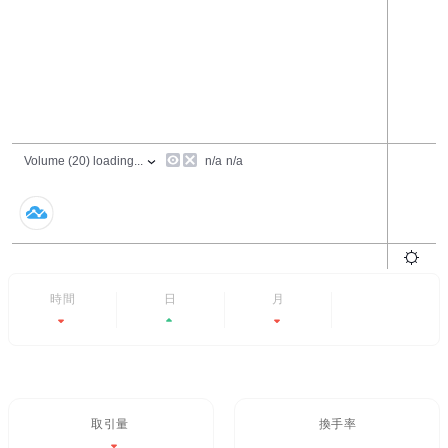
24時間
7日
6ヶ月
すべて
-2.32%
+4.19%
-33.33%
- -
取引量 / 24H%
24H換手率
$743,368.32
13.521%
-2.32