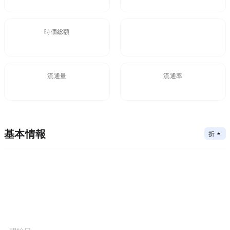
時価総額
FDV
$5.49M
5.49M
流通量
流通率
69,420B
100%
基本情報
折りたたむ
メインチェーン
コアアルゴリズム
メインチェーン
コントラクトアドレス
コンセンサスメカニズム