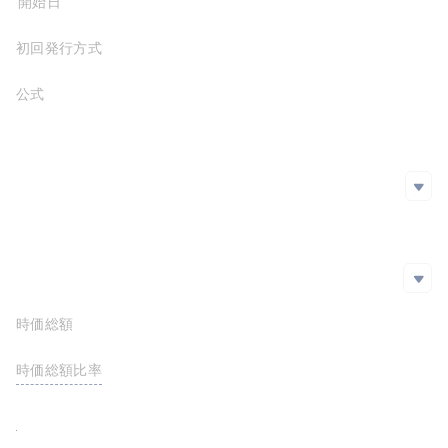
プロジェクト開始日
初回発行方式
公式サイト
https://www.coqinu.com/
ホワイトペーパー
SNS
SNS
github
Twitter
エクスプローラー
エクスプローラー
時価総額
$5,488,904.68
https://avascan.info/blockchain/c/token/0x420FcA0121DC28039145009570975747295f2329
時価総額比率
<0.01%
FDV
$5,488,904.68