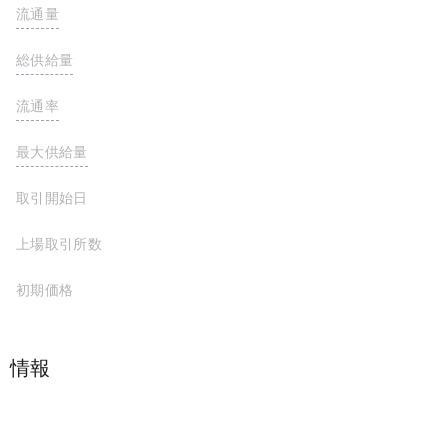
流通量
69,420,000,000,000 COQ
総供給量
69,420,000,000,000 COQ
流通率
100%
最大供給量
69,420,000,000,000 COQ
取引開始日
上場取引所数
初期価格
プロジェクト情報
Coq Inu は AVAX のミームコインです