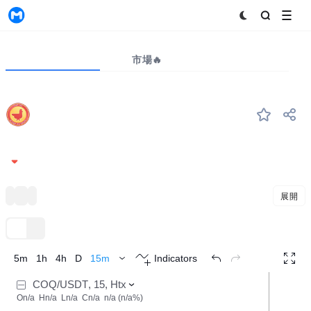
MyToken
プロジェクト
市場🔥
ビッグデータ
COQ
#--
Coq Inu
0.0{7}8037
-2.32%
MEME
Avalanche Ecosystem
ミーム
展開
TradingView
トレンド