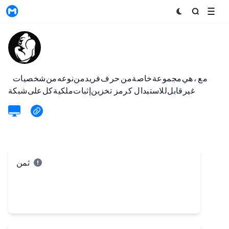
MyToken
Strong Ape Club
The Strong Ape Club (SAC) هي مجموعة خاصة من 5000 حرف فريد من نوعه من شخصيات Strong Ape ، مع
تخزين إثبات ملكية كل على شبكة Ethereum كرمز ERC-721 غير قابل للاستبدال (NFT).
ثمن.
0.012
ETH
$22.8
0.00