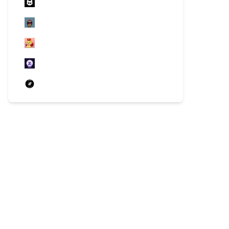
Otherdeed
CryptoPunks
Sweet Rubber Duck
ZenAcademy Letter Remnants
Bored Ape Yacht Club