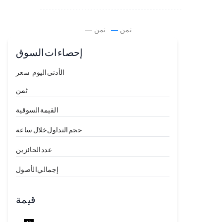
ثمن.
ثمن.
إحصاءات السوق
سعر CryptoPunks الأدنى اليوم
0.012
ETH
ثمن.
97,969.81
ETH
القيمة السوقية
ETH
حجم التداول خلال 24 ساعة
2,293
0.00
عدد الحائزين
5,002
إجمالي الأصول
قيمة NFT MarKet