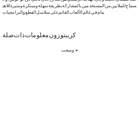
سماح للملايين من المستخدمين بالمشاركة بطريقة سهلة ومبتكرة ومثيرة للاهت
مام في عالم الألعاب القائم على سلاسل القطع والبرامجيات.
كريبتوزون معلومات ذات صلة
وسعت