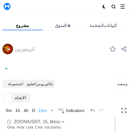
MyToken
البيانات الضخمة
السوق🔥
مشروع
ZOON
#--
كريبتوزون
CryptoZoon
0.0007151
0.15%
وسعت
بكالوريوس العلوم
المجموعة
NFT
الاتجاه
TradingView