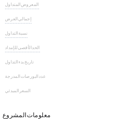
المعروض المتداول
999,997,534 WORK
إجمالي العرض
999,997,534 WORK
نسبة التداول
100%
الحد الأقصى للإمداد
1,000,000,000 WORK
تاريخ بدء التداول
عدد البورصات المدرجة
السعر المبدئي
معلومات المشروع
Solana