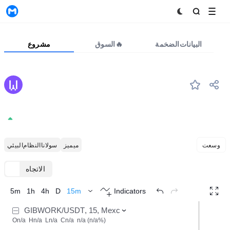
MyToken
البيانات الضخمة
السوق🔥
مشروع
WORK
#--
WORK
0.001112
59.29%
وسعت
ميميز
سولانا النظام البيئي
الاتجاه
TradingView