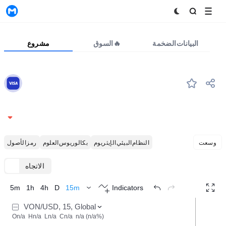
MyToken
البيانات الضخمة
السوق🔥
مشروع
VON
#--
Visa (Ondo Tokenized Stock)
368.6692
-0.23%
وسعت
النظام البيئي الإيثريوم
بكالوريوس العلوم
رمز الأصول
الاتجاه
TradingView