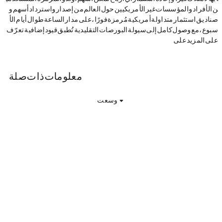
ن الأفراد والمؤسسات غير الأمريكيين حول العالم من إصدار واسترداد أسهم و
صناديق استثمار متداولة أمريكية مُرمزة فورًا، على مدار الساعة طوال أيام الأ
سبوع، مع وصول كامل إلى سيولة البورصات التقليدية. تُطبق قيود إضافية. تعرّف
على المزيد على ondo.finance/global-markets.
Visa (Ondo Tokenized Stock) معلومات ذات صلة
وسعت