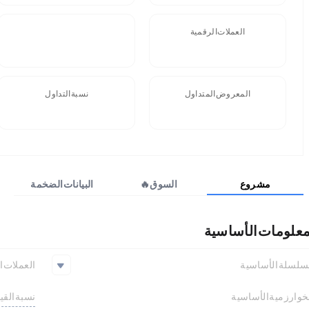
العملات الرقمية
FDV
المعروض المتداول
نسبة التداول
0 SPEERO
مشروع
السوق🔥
البيانات الضخمة
معلومات الأساسية
سلسلة الأساسية
العملات ا
Solana
نسبة القي
خوارزمية الأساسية