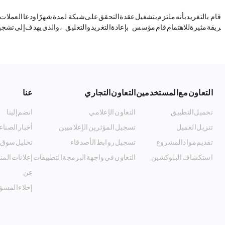
قام Speero بالتغريد بأنه ملتزم بتش
ريقة مثيرة للاهتمام. قام مؤسس Sol toly (291.3K) بإعادة التغريد والتعليق "Secure by meme"، والذي يهدف إلى تشجيع المطورين على المشاركة الفعالة في تشغيل وصيانة الشبكة.
التعاون مع المستخدمين
التعاون التجاري
عنا
تحميل التطبيق
التعاون الإعلامي
انضم إلينا
تنزيل العميل
تسجيل المؤثرين الإعلاميين
أخبار الصناع
تقديم مواد المشروع
تسجيل روابط الأصدقاء
تحليل سوق 
استكشاف البلوكشين
التعاون في واجهة البرمجة التطبيقات
إعلانات الم
Listing_and_Advertising
عن MyToken
إخلاء المسؤ