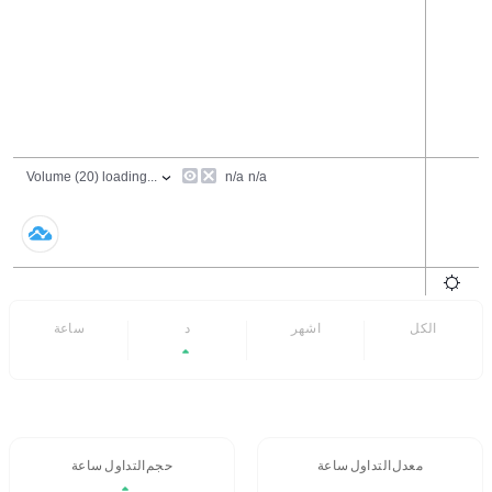
الكل
6 اشهر
7 د
24 ساعة
+7.19%
- -
- -
معدل التداول 24 ساعة
حجم التداول / 24 ساعة
$252.7M
- -