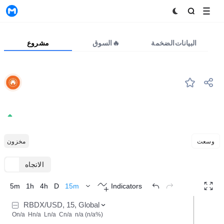
MyToken
البيانات الضخمة
السوق🔥
مشروع
RBDX
#1395
Becton Dickinson & Co
176.1396
+0.00%
وسعت
مخزون
الاتجاه
TradingView