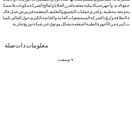
جمع الدم، وأجهزة ميكانيكية معقدة لفرز الخلايا. وتُعالج الشركة مكونات بلاستيك
ية ومعدنية طبية، وتُجري عمليات التجميع والتغليف المعقمة في ورش عمل عالي
ة النظافة. وتُزوّد الشركة المستشفيات العامة والخاصة الكبرى حول العالم بكميا
ت كبيرة من الأجهزة الطبية المعقمة بشكل موثوق عبر شبكة توزيع تجارية.
Becton Dickinson & Co معلومات ذات صلة
وسعت