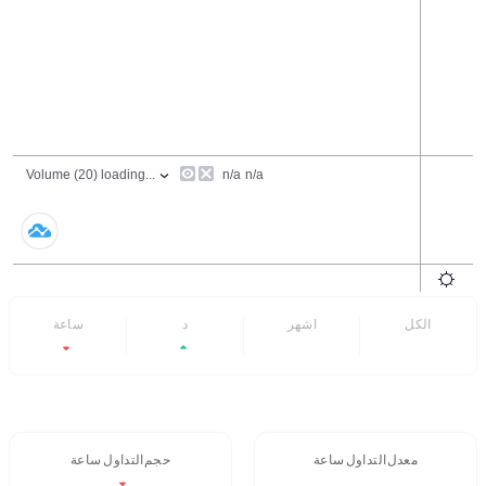
الكل
6 اشهر
7 د
24 ساعة
-0.14%
+14.12%
- -
- -
معدل التداول 24 ساعة
حجم التداول / 24 ساعة
$1.8B
- -
-0.14