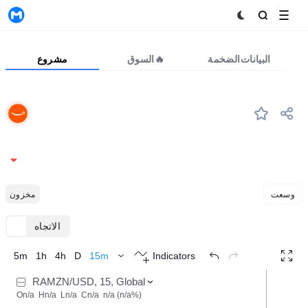
MyToken
البيانات الضخمة
السوق🔥
مشروع
RAMZN
#1173
RAMZN
271.9894
-0.15%
وسعت
مخزون
الاتجاه
TradingView