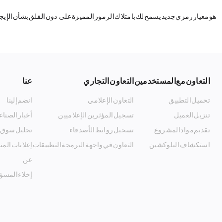
Tiny SPL هو معيار رمزي جديد يسمح لك بامتلاك الرموز المميزة على Solana دون القلق بشأن الإيجار!
التعاون مع المستخدمين
التعاون التجاري
عنا
تحميل التطبيق
التعاون الإعلامي
انضم إلينا
تنزيل العميل
تسجيل المؤثرين الإعلاميين
أخبار الصناع
تقديم مواد المشروع
تسجيل روابط الأصدقاء
تحليل سوق 
استكشاف البلوكشين
التعاون في واجهة البرمجة التطبيقات
إعلانات الم
Listing_and_Advertising
عن MyToken
إخلاء المسؤ