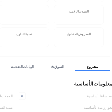
العملات الرقمية
FDV
المعروض المتداول
نسبة التداول
0 NUTS
مشروع
السوق🔥
البيانات الضخمة
معلومات الأساسية
سلسلة الأساسية
العملات ا
Solana
نسبة القي
خوارزمية الأساسية