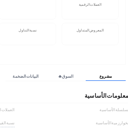
العملات الرقمية
FDV
المعروض المتداول
نسبة التداول
0 NUMI
مشروع
السوق🔥
البيانات الضخمة
معلومات الأساسية
سلسلة الأساسية
العملات ا
نسبة القي
خوارزمية الأساسية