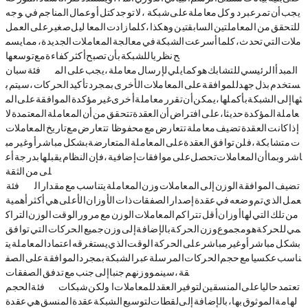
وجه (DAG). لا توجد كتل أو عمال المناجم في Tangle ، وكل معاملة على شبكة Iota يجب أن تمر عبر د
ليل صغير على العمل (PoW) للتحقق من المعاملتين السابقتين. وهكذا، كلما زادت المعا
ملات التي تحدث، كلما أسرعت الشبكة في معالجة المعاملات الجديدة، مما يسم
ح نظريا للشبكة بأن تصبح أكثر كفاءة مع توسعها.
<فئةسبان="ql-author-58030660 qL-size-12 ql-font Microsoft Ahei "> المبدأ الرئيسي للتشابك هو كما يلي: لإرسال معاملة، يجب على الم
ستخدم بذل جهد للموافقة على المعاملات الأخرى. بمجرد تأكيد الحركات، سيتم ب
ثها إلى الشبكة بأكملها، يمكن أن تقرر معاملة أخرى غير مؤكدة الموافقة على الم
عاملة المؤكدة حديثا، على افتراض أن العقدة تتحقق من أن المعاملة المعتمدة لا
تتعارض مع تاريخ المعاملات Tangle. إذا كانت العقدة تضيف معاملة تتعارض مع محفوظا
ت متشابكة، فلن توافق العقدة على المعاملة المتعارضة بشكل مباشر أو غير مب
اشر. وبما أن المعاملات تحصل على موافقات إضافية، فإن النظام يقبلها بدرجة أع
لى من الثقة.
< فئة SPAN="ql-author-58030660 qL-size-12 ql-font microsoftyahei"> تضيف الموافقة "الوزن" إلى المعاملات. وزن المعاملة يتناسب مع مقدار ال
عمل الذي تم وضعه في عقدة إصدار. الصفقات ذات الأوزان الأعلى هي أكثر أهمية
من تلك التي لها أوزان أقل. تتراكم المعاملات الوزن مع مرور الوقت. الوزن التراك
مي للحركة هو مجموع وزن الحركة بالإضافة إلى وزن جميع الحركات التي توافق
بشكل مباشر أو غير مباشر على الحركة. الوقت الذي يستغرقه اعتماد المعاملة يت
ناسب عكسيا مع حجم الحركات المرسلة عبر الشبكة. بمجرد الموافقة على الصف
قة ، سينمو وزنهم جنبا إلى جنب مع تدفق الصفقات.
<فئة الحجم="ql-author-58030660ql-size-12 ql-font Microsoft ahei"> ولكن شبكات IOTA تعتمد حاليا على المنسقين لتوفير العقد للمعاملات ا
لهامة الموثوق بها، بالإضافة إلى لقطات لتوسيع الشبكة. عقدة المنسق هي عقدة