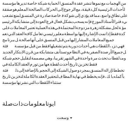
خاصة تديرها مؤسسة IOTA لحماية شبكة IOTA من الهجمات مع نموها. تنشر عقدة المنسق ا
لأحداث الرئيسية كل دقيقة، مع الرجوع إلى الحركات الصالحة. المعلم هو صفقة
خاصة صادرة عن المنسق لمنع تشعب Tangle على نطاق واسع ، مما قد يؤدي إلى شوكة ف
ي دفتر الأستاذ الموزع. فإنه يسحب بشكل فعال فرع العودة إلى متشابكة الرئيسي
ة لحل مشكلة زهرة مزدوجة المحتملة في هذه العملية. تعتبر المعاملات على IOTA مؤ
كدة فقط إذا تمت الإشارة إليها بواسطة معلم رئيسي. تعامل كافة العقد التي تعم
ل ببرنامج IOTA جميع المعاملات المشار إليها من قبل المنسق على أنها صالحة.
< فئة SPAN="ql-author-58030660 qL-size-12 ql-font microsoftyahei"> اللقطات هي أحداث دورية يتم تشغيلها فقط من قبل مؤسسة IOTA ، فهي تزي
ل جميع الأرصدة الصفرية في النظام وتستأنف متشابكة من "قرن الابتكار الجديد".
لقطات تحدث مرة واحدة في الشهر تقريبا، وهي مصممة لتقليل حجم شبكة IOTA ومن
عها من تورم. العقد الكاملة في IOTA فقط تخزين تاريخ أحدث لقطة.
< فئة SPAN="ql-author-58030660 qL-size-12 ql-font Microsoft Ahei "> IOTA تخطط لإزالة المنسق بمجرد وصول الشبكة إلى الحجم. بالإضافة إلى ذل
ك ، فإنه يخطط في نهاية المطاف لتحفيز العقدة الكاملة لتخزين تاريخ Tangle بأكمله با
ستثناء اللقطات التي نشرتها مؤسسة IOTA.
ايوتا معلومات ذات صلة
وسعت