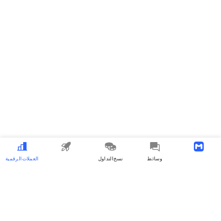
Download APP
وسائط
نسخ التداول
MEME
العملات الرقمية
MyToken