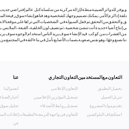
تلفة. إذا لزم الأمر، يمكنك تصميم وجهك كشخصية. وهدفنا هو إنشاء سوق رفيعة المست
ي إنتاج أشياء جديدة. أنت تنشئ شخصية، ثم تضيف لون الخلفية، القبعة، الملابس،
من العشرات من NFT. كوكب Metaverse قيد الإنشاء. سوف يريد الناس است
ننا نصنع وجهًا، وهو نفس صعوبة بصمات الأصابع. نأمل في بناء الثقة في المجتمع من خلال 
التعاون مع المستخدمين
التعاون التجاري
عنا
تحميل التطبيق
التعاون الإعلامي
انضم إلينا
تنزيل العميل
تسجيل المؤثرين الإعلاميين
أخبار الصناع
تقديم مواد المشروع
تسجيل روابط الأصدقاء
تحليل سوق 
استكشاف البلوكشين
التعاون في واجهة البرمجة التطبيقات
إعلانات الم
Listing_and_Advertising
عن MyToken