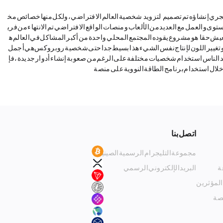
ويوفر "P" للدوائر الصينية منصّة لإزالة مركزية من سلسلة كتل FACE NFT. عالم إفتراضي جديد يجري إنشاؤه. تم تصميم MetAAE لتزويد NFT شخصية العالم الافتراضي، ولكل منها خصائص مخ
وى والعمل مع العديد من الألعاب ومنصات الواقع الافتراضي. تم الانتهاء من فري
ق Kyc والتحقق من التحقق. تم قفل السيولة في PinkSale. الشخصيات التي تراها على موقعنا لا تعيش حقا. MEFA هو مشروع يقوده المجتمع المحلي. واحدة من أكبر المشاكل في العالم ه
 وتغيير اللون لإنتاج نفس الشيء. هذا بسيط جدا. حتى شخصية روبروكس هي أجمل
خدام الوجوه. سوف يريد الناس استخدام شخصيات مختلفة. على الرغم من صعوبة إنشاء أدوار جديدة، فإ
استخدام برنامج الطاقة النووية على منصة PinkSale.
اتصل بنا
Trình duyệt Blockchain
BTC
مجموعة التليجرام الرسمية الصينية
XRP
ة
البريد الإلكتروني الرسمي
Tronscan
المؤثرين
Help Center
LTC
نصة
MOVR
Terra Finder(LUNA)
Fantom(ftmscan)