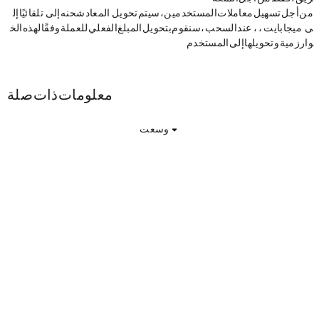
من أجل تسهيل معاملات المستخدمين ، سيتم تحويل BIBI المعاد شحنه إلى Bibox تلقائيًا إل
ى mBIBI (1 ميجابايت = 1،000،000 BIBI). عند السحب ، سنقوم بتحويل المبلغ الفعلي للعملة وفقًا لهذه الخ
وارزمية وتحويلها إلى المستخدم.
mBIBI معلومات ذات صلة
وسعت