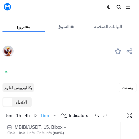
MyToken
البيانات الضخمة
السوق🔥
مشروع
MBIBI
#--
mBIBI
0.001377
+0.00%
وسعت
بكالوريوس العلوم
الاتجاه
TradingView