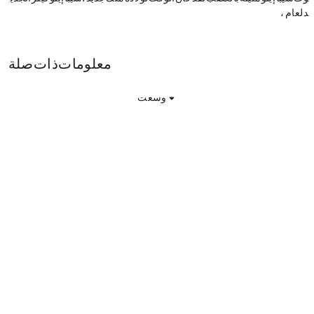
د لعام 2024، $MAMESHIBA.
MAMESHIBA معلومات ذات صلة
وسعت