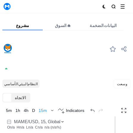
MyToken
البيانات الضخمة
السوق🔥
مشروع
MAME
#--
MAMESHIBA
0.0005034
+0.00%
وسعت
النظام البيئي الأساسي
الاتجاه
TradingView