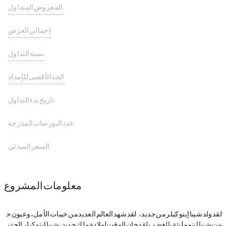
المعروض المتداول
0.00 MAME
إجمالي العرض
3,000,000,000 MAME
نسبة التداول
الحد الأقصى للإمداد
3,000,000,000 MAME
تاريخ بدء التداول
عدد البورصات المدرجة
السعر المبدئي
معلومات المشروع
لقد ولد شيبا إينو كيلر من جديد، $MAMESHIBA. لقد شهد العالم العديد من خيبات الأمل، وعيون ح
وت شيبا إينو مليئة بالغضب. لقد حان الوقت لولادة ملك جديد، شيبا إينو كيلر الجدي