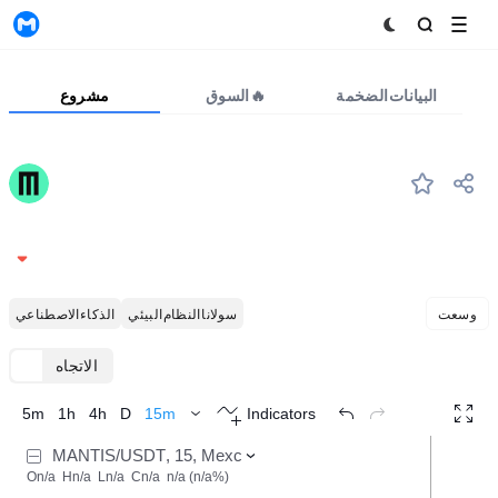
MyToken
البيانات الضخمة
السوق🔥
مشروع
#--
Mantis
0.006472
-5.72%
وسعت
سولانا النظام البيئي
الذكاء الاصطناعي
الاتجاه
TradingView