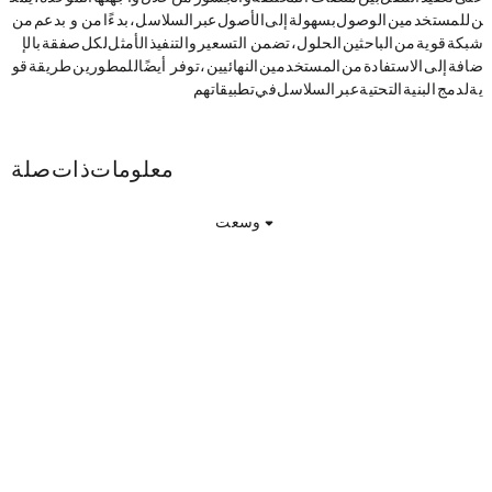
ن للمستخدمين الوصول بسهولة إلى الأصول عبر السلاسل، بدءًا من Solana وEthereum. بدعم من
شبكة قوية من الباحثين/الحلول، تضمن Mantis التسعير والتنفيذ الأمثل لكل صفقة. بالإ
ضافة إلى الاستفادة من المستخدمين النهائيين، توفر Mantis أيضًا للمطورين طريقة قو
ية لدمج البنية التحتية عبر السلاسل في تطبيقاتهم.
Mantis معلومات ذات صلة
وسعت