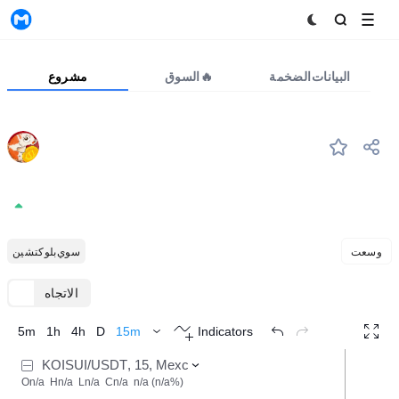
MyToken
البيانات الضخمة
السوق🔥
مشروع
KOI
#--
KOISUI
0.0001586
+0.00%
وسعت
سوي بلوكتشين
الاتجاه
TradingView