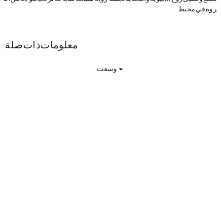
روة في محيط Sui".
KOISUI معلومات ذات صلة
وسعت