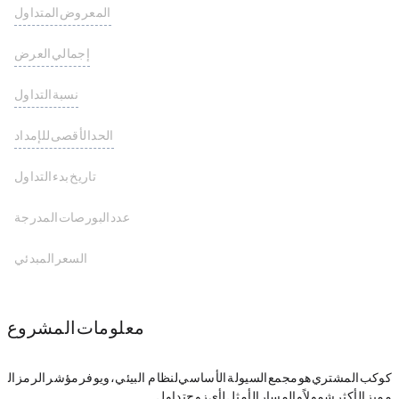
المعروض المتداول
374,219,922 JLP
إجمالي العرض
374,219,922 JLP
نسبة التداول
الحد الأقصى للإمداد
تاريخ بدء التداول
عدد البورصات المدرجة
السعر المبدئي
معلومات المشروع
كوكب المشتري هو مجمع السيولة الأساسي لنظام Solana البيئي، ويوفر مؤشر الرمز ال
مميز الأكثر شمولاً والمسار الأمثل لأي زوج تداول.