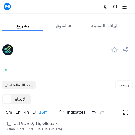
MyToken
البيانات الضخمة
السوق🔥
مشروع
JLP
#54
Jupiter token
3.5966
0.74%
وسعت
سولانا النظام البيئي
الاتجاه
TradingView