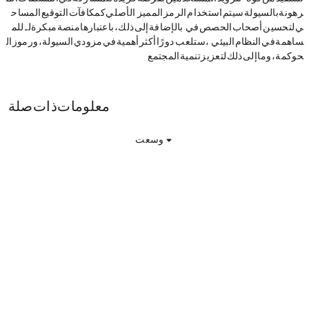
رهونة بالسيولة. سيتم استخدام الرمز المميز INFI الأصلي كمكافآت التوقيع المساح
ي لتحسين أصحاب الحصص في Cosmos. بالإضافة إلى ذلك، باعتبارها منصة مبكرة لـ LSD للم
ساهمة في النظام البيئي Cosmos، ستلعب INFI دورًا أكثر أهمية في مزودي السيولة، ورموز ال
حوكمة، وما إلى ذلك لتعزيز تنمية المجتمع.
INFINIMOS معلومات ذات صلة
وسعت