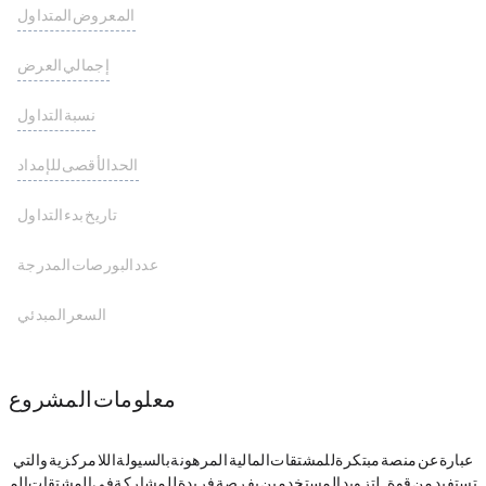
المعروض المتداول
0.00 INFI
إجمالي العرض
100,000,000 INFI
نسبة التداول
الحد الأقصى للإمداد
100,000,000 INFI
تاريخ بدء التداول
عدد البورصات المدرجة
السعر المبدئي
معلومات المشروع
Infinimos عبارة عن منصة مبتكرة للمشتقات المالية المرهونة بالسيولة اللامركزية والتي
تستفيد من قوة Cosmos blockchain لتزويد المستخدمين بفرصة فريدة للمشاركة في المشتقات الم