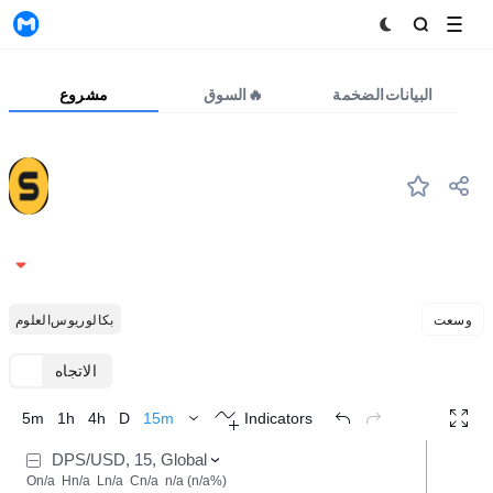
MyToken
البيانات الضخمة
السوق🔥
مشروع
DPS
#521
DPIN Stock
0.1745
-4.70%
وسعت
بكالوريوس العلوم
الاتجاه
TradingView