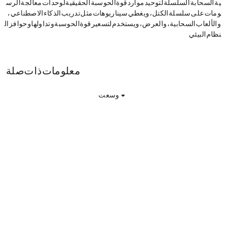
ية "السحابة + السلسلة" لتوحيد موارد قوة الحوسبة الحقيقية لوحدات معالجة الرس
ومات على سلسلة الكتل، ويغطي سيناريوهات مثل تدريب الذكاء الاصطناعي،
والألعاب السحابية، والعرض، ويستخدم لتسعير قوة الحوسبة وتداولها وحوافز ال
نظام البيئي.
DPIN Stock معلومات ذات صلة
وسعت