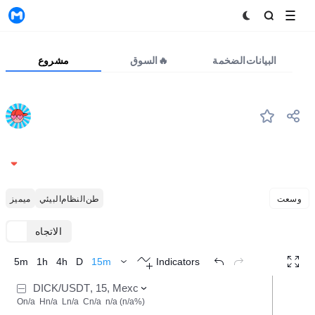
MyToken
البيانات الضخمة
السوق🔥
مشروع
DICK
#--
Addickted
0.002138
-20.63%
وسعت
طن النظام البيئي
ميميز
الاتجاه
TradingView