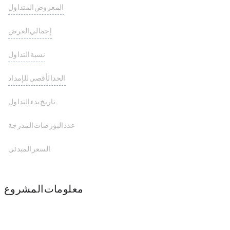
المعروض المتداول
0.00 DICK
إجمالي العرض
100,000,000 DICK
نسبة التداول
- -
الحد الأقصى للإمداد
تاريخ بدء التداول
عدد البورصات المدرجة
السعر المبدئي
معلومات المشروع
TON Ecosystem