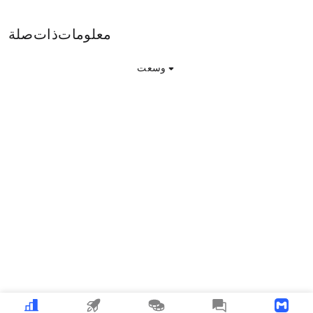
Addickted معلومات ذات صلة
وسعت