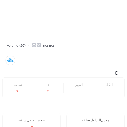
الكل
6 اشهر
7 د
24 ساعة
-20.63%
-18.7%
- -
- -
معدل التداول 24 ساعة
حجم التداول / 24 ساعة
$51.6
- -
-20.63