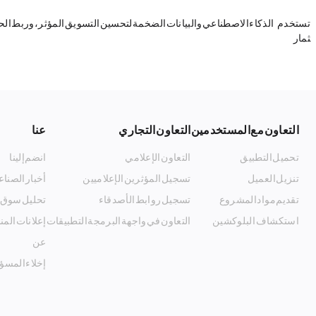
تستخدم Cryptify AI الذكاء الاصطناعي والبيانات الضخمة لتحسين التسويق المؤثر
ثمار.
التعاون مع المستخدمين
التعاون التجاري
عنا
تحميل التطبيق
التعاون الإعلامي
انضم إلينا
تنزيل العميل
تسجيل المؤثرين الإعلاميين
أخبار الصناع
تقديم مواد المشروع
تسجيل روابط الأصدقاء
تحليل سوق 
استكشاف البلوكشين
التعاون في واجهة البرمجة التطبيقات
إعلانات الم
Listing_and_Advertising
عن MyToken
إخلاء المسؤ