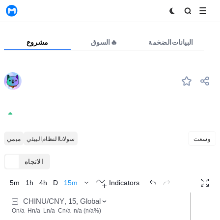
MyToken
البيانات الضخمة
السوق🔥
مشروع
CHINU
#--
Chinu token
0.00002016
+0.00%
وسعت
سولانا النظام البيئي
ميمي
الاتجاه
TradingView