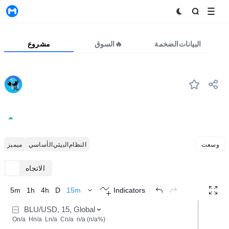
MyToken
البيانات الضخمة
السوق🔥
مشروع
BLU
#1026
Blu
0.0000124
+0.00%
وسعت
النظام البيئي الأساسي
ميميز
الاتجاه
TradingView