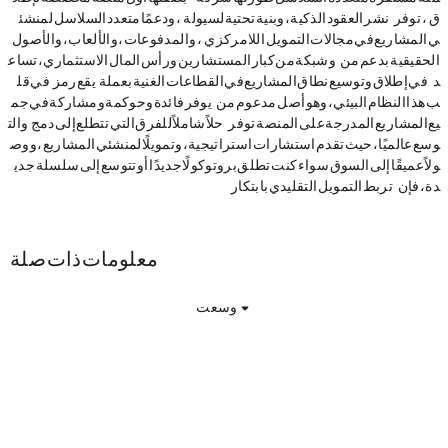
ق USD1، توفر Blockstreet نشر العقود الذكية، وبنية تحتية لسيولة USD1، ودعمًا متعدد السلاسل لمنشئ
ي المشاريع في مجالات التمويل اللامركزي (DeFi)، والمدفوعات، والألعاب، والأصول
الحقيقية. بدعم من LayerZero وشبكة من كبار المستشارين ورأس المال الاستثماري، تساع
د Blockstreet في إطلاق وتوسيع نطاق المشاريع في القطاعات الغنية بعملة USD1. يقع رمز Block في قل
ب هذا النظام البيئي، وهو أصل مدعوم من LayerZero يوفر فائدة وحوكمة ومشاركة في جم
يع المشاريع المدرجة على المنصة. توفر Blockstreet حلاً شاملاً للفرق التي تتطلع إلى دمج USD1 والت
وسع عالميًا، حيث تقدم استشارات استراتيجية، وتمويلًا لمنشئي المشاريع، ووص
ولاً عميقًا إلى السوق. سواء كنت تطلق بروتوكولًا جديدًا أو تتوسع إلى سلسلة جدي
دة، فإن Blockstreet تربط التمويل التقليدي بابتكار Web3.
Block معلومات ذات صلة
وسعت