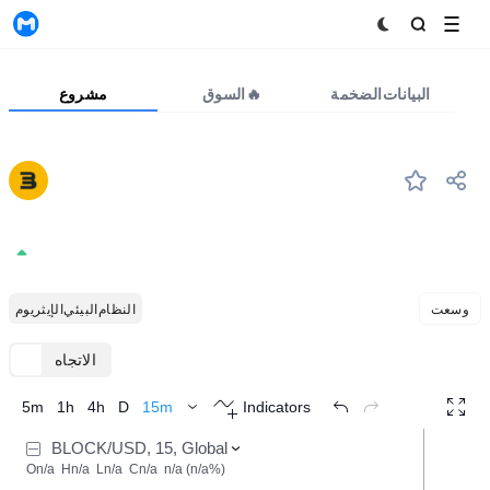
MyToken
البيانات الضخمة
السوق🔥
مشروع
BLOCK
#1032
Block
0.00239
+0.00%
وسعت
النظام البيئي الإيثريوم
الاتجاه
TradingView