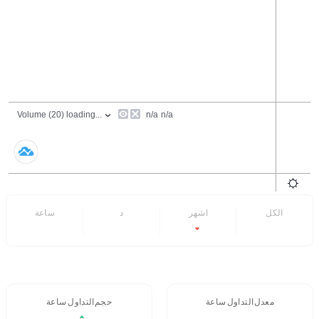
الكل
6 اشهر
7 د
24 ساعة
-69.04%
- -
معدل التداول 24 ساعة
حجم التداول / 24 ساعة
$141,257.95
- -