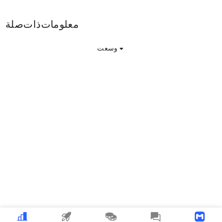
darksun معلومات ذات صلة
وسعت